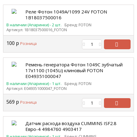
В
корзину
Реле Фотон 1049А/1099 24V FOTON
1В18037500016
В наличии (Апаринки) - 2 шт.
Бренд: FOTON
Артикул: 1В18037500016_FOTON
100
р
Розница
В
корзину
Ремень генератора Фотон 1049С зубчатый
17x1100 (1045Li) клиновый FOTON
E049351000047
В наличии (Апаринки) - 1 шт.
Бренд: FOTON
Артикул: E049351000047_FOTON
569
р
Розница
В
корзину
Датчик расхода воздуха CUMMINS ISF2.8
Евро-4 4984760 4903417
В наличии (Апаринки) - 1 шт.
Бренд: CUMMINS