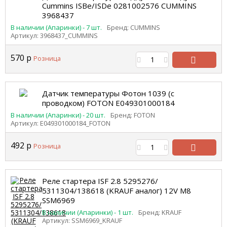
Cummins ISBe/ISDe 0281002576 CUMMINS
3968437
В наличии (Апаринки) - 7 шт.
Бренд: CUMMINS
Артикул: 3968437_CUMMINS
570
р
Розница
В
корзину
Датчик температуры Фотон 1039 (с
проводком) FOTON Е049301000184
В наличии (Апаринки) - 20 шт.
Бренд: FOTON
Артикул: Е049301000184_FOTON
492
р
Розница
В
корзину
Реле стартера ISF 2.8 5295276/
5311304/138618 (KRAUF аналог) 12V M8
SSM6969
В наличии (Апаринки) - 1 шт.
Бренд: KRAUF
Артикул: SSM6969_KRAUF