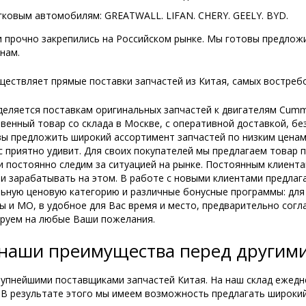
гковым автомобилям: GREATWALL. LIFAN. CHERY. GEELY. BYD.
 прочно закрепились на Российском рынке. Мы готовы предлож
нам.
ествляет прямые поставки запчастей из Китая, самых востребо
еляется поставкам оригинальных запчастей к двигателям Cummin
венный товар со склада в Москве, с оперативной доставкой, бе
ы предложить широкий ассортимент запчастей по низким ценам.
 приятно удивит. Для своих покупателей мы предлагаем товар 
и постоянно следим за ситуацией на рынке. Постоянным клиент
и зарабатывать на этом. В работе с новыми клиентами предлага
ную ценовую категорию и различные бонусные программы: для 
 и МО, в удобное для Вас время и место, предварительно согл
ируем на любые Ваши пожелания.
наши преимущества перед другими
рупнейшими поставщиками запчастей Китая. На наш склад ежед
 В результате этого мы имеем возможность предлагать широки