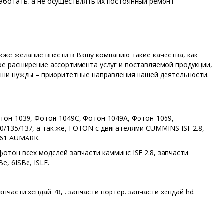
ботать, а не осуществлять их постоянный ремонт -
кже желание внести в Вашу компанию такие качества, как
е расширение ассортимента услуг и поставляемой продукции,
аши нужды – приоритетные направления нашей деятельности.
тон-1039, Фотон-1049С, Фотон-1049А, Фотон-1069,
10/135/137, а так же, FOTON с двигателями CUMMINS ISF 2.8,
361 AUMARK.
и фотон всех моделей запчасти камминс ISF 2.8, запчасти
, 6ISBe, ISLE.
апчасти хендай 78, . запчасти портер. запчасти хендай hd.