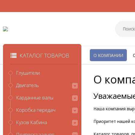
КАТАЛОГ ТОВАРОВ
О КОМПАНИИ
Глушители
О комп
Двигатель
Уважаемые
Карданные валы
Наша компания выр
Коробка передач
Приоритет нашей ко
Кузов Кабина
Каталог товаров, п
Подвеска задняя