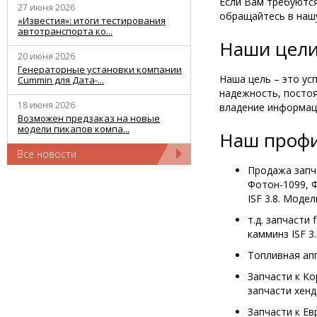
Если Вам требуются
27 июня 2026
обращайтесь в наш
«Известия»: итоги тестирования
автотранспорта ко...
Наши цели
20 июня 2026
Генераторные установки компании
Наша цель – это ус
Cummin для Дата-...
надежность, постоя
18 июня 2026
владение информаци
Возможен предзаказ на новые
модели пикапов компа...
Наш профи
Все новости
Продажа запч
Фотон-1099, Ф
ISF 3.8. Мод
т.д. запчасти 
камминз ISF 3
Топливная апп
Запчасти к Ко
запчасти хенд
Запчасти к Ев