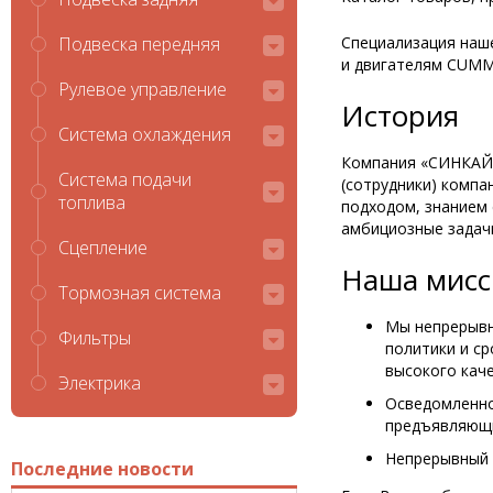
Подвеска передняя
Специализация наш
и двигателям CUMMINS
Рулевое управление
История
Система охлаждения
Компания «СИНКАЙ-М
Система подачи
(сотрудники) компа
топлива
подходом, знанием 
амбициозные задачи
Сцепление
Наша мисс
Тормозная система
Мы непрерывн
Фильтры
политики и с
высокого каче
Электрика
Осведомленно
предъявляющи
Непрерывный 
Последние новости