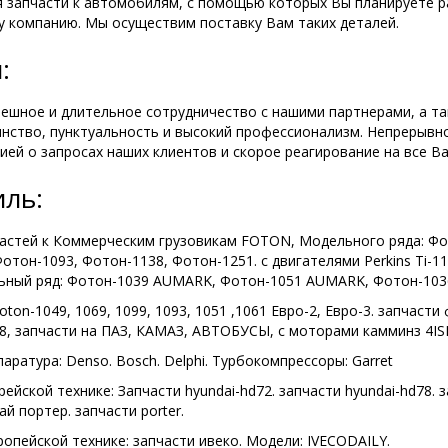
 запчасти к автомобилям, с помощью которых Вы планируете ра
у компанию. Мы осуществим поставку Вам таких деталей.
:
пешное и длительное сотрудничество с нашими партнерами, а та
нство, пунктуальность и высокий профессионализм. Непрерывно
ей о запросах наших клиентов и скорое реагирование на все В
ль:
астей к Коммерческим грузовикам FOTON, Модельного ряда: Фо
отон-1093, Фотон-1138, Фотон-1251. с двигателями Perkins Ti-1
ельный ряд: Фотон-1039 AUMARK, Фотон-1051 AUMARK, Фотон-10
foton-1049, 1069, 1099, 1093, 1051 ,1061 Евро-2, Евро-3. запчаст
.8, запчасти на ПАЗ, КАМАЗ, АВТОБУСЫ, с моторами камминз 4ISBe
аратура: Denso. Bosch. Delphi. Турбокомпрессоры: Garret
рейской технике: Запчасти hyundai-hd72. запчасти hyundai-hd78. з
ай портер. запчасти porter.
ропейской технике: запчасти ивеко. Модели: IVECODAILY.