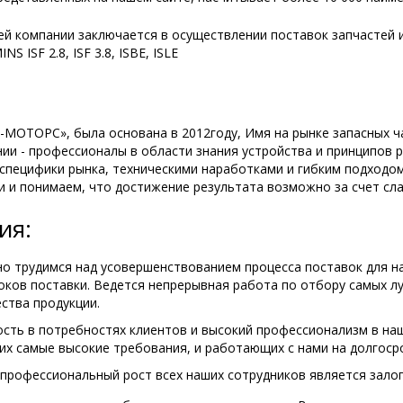
ей компании заключается в осуществлении поставок запчастей
 ISF 2.8, ISF 3.8, ISBE, ISLE
ОТОРС», была основана в 2012году, Имя на рынке запасных ча
нии - профессионалы в области знания устройства и принципо
специфики рынка, техническими наработками и гибким подходо
 и понимаем, что достижение результата возможно за счет сл
ия:
о трудимся над усовершенствованием процесса поставок для н
роков поставки. Ведется непрерывная работа по отбору самых л
ства продукции.
сть в потребностях клиентов и высокий профессионализм в наш
х самые высокие требования, и работающих с нами на долгоср
профессиональный рост всех наших сотрудников является залог