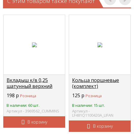
С этим товаром также покупают
Вкладыш к/в 0,25
Кольца поршневые
шатунный верхний
(комплект)
Камминз ISF
SMILY,BREEZ1,3 LIFAN
198
р
125
р
Розница
Розница
3,8/ISBe/ISDe
LF481Q1-100420A
4932375/3939860/3901171/3939859
В наличии: 60 шт.
В наличии: 15 шт.
CUMMINS 3969562
Артикул - 3969562_CUMMINS
Артикул -
LF481Q1100420A_LIFAN
В корзину
В корзину