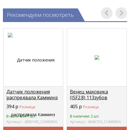
Рекомендуем посмотреть
Датчик положения
Венец маховика
распредвала Камминз
(ISF2.8) 113зубов
(ISBe 150/220) (Bosch
CUMMINS 4946759
394
р
405
р
Розница
Розница
0281002411) Foton
CUMMINS 4890190
В наличии: 1 шт.
В наличии: 2 шт.
Артикул - 4890190_CUMMINS
Артикул - 4946759_CUMMINS