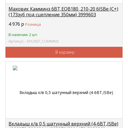
Маховик Камминз 6BT,EQB180 ,210-20 6ISBe (С+)
(173зуб под сцепление 350мм) 3999603
CUMMINS 3912907
4 976
р
Розница
В наличии: 2 шт.
Артикул - 3912907_CUMMINS
В корзину
Вкладыш к/в 0,5 шатунный верхний (4-6BT,ISBe)