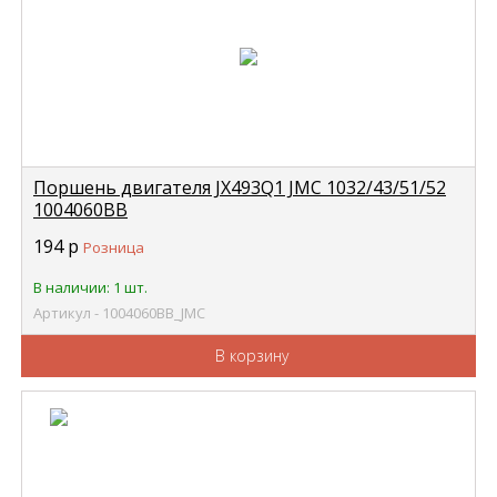
Поршень двигателя JX493Q1 JMC 1032/43/51/52
1004060BB
194
р
Розница
В наличии: 1 шт.
Артикул - 1004060BB_JMC
В корзину