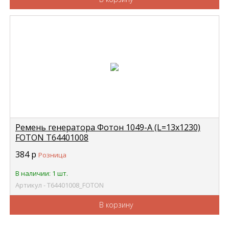
Ремень генератора Фотон 1049-А (L=13х1230)
FOTON Т64401008
384
р
Розница
В наличии: 1 шт.
Артикул - Т64401008_FOTON
В корзину