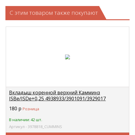
С этим товаром также покупают
Вкладыш коренной верхний Камминз
ISBe/ISDe+0,25 4938933/3901091/3929017
CUMMINS 3978818
180
р
Розница
В наличии: 42 шт.
Артикул - 3978818_CUMMINS