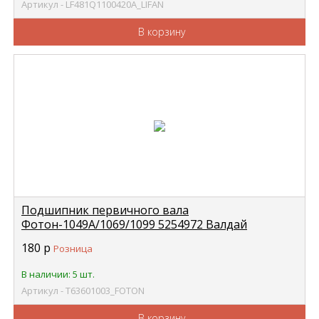
Артикул - LF481Q1100420A_LIFAN
В корзину
Подшипник первичного вала
Фотон-1049А/1069/1099 5254972 Валдай
Cummins в коленвал (6205) закрытый FOTON
180
р
Розница
Т63601003
В наличии: 5 шт.
Артикул - Т63601003_FOTON
В корзину