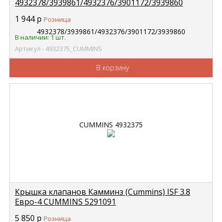
4932378/3939861/4932376/3901172/3939860
CUMMINS 4932375
1 944
р
Розница
В наличии: 1 шт.
Артикул - 4932375_CUMMINS
В корзину
Крышка клапанов Камминз (Cummins) ISF 3.8
Евро-4 CUMMINS 5291091
5 850
р
Розница