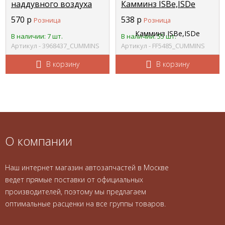
наддувного воздуха
Камминз ISBe,ISDe
Cummins ISBe/ISDe
Zavod, ПАЗ Евро-3
570
р
538
р
Розница
Розница
0281002576 CUMMINS
CUMMINS 4897833 C+
3968437
FF5485
В наличии: 7 шт.
В наличии: 55 шт.
Артикул - 3968437_CUMMINS
Артикул - FF5485_CUMMINS
В корзину
В корзину
О компании
Наш интернет магазин автозапчастей в Москве
ведет прямые поставки от официальных
производителей, поэтому мы предлагаем
оптимальные расценки на все группы товаров.