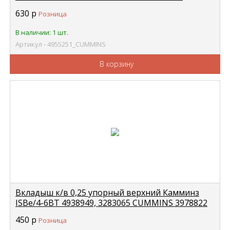
поршень) CUMMINS 4955251
630
р
Розница
В наличии: 1 шт.
Артикул - 4955251_CUMMINS
В корзину
Вкладыш к/в 0,25 упорный верхний Камминз
ISBe/4-6BT 4938949, 3283065 CUMMINS 3978822
450
р
Розница