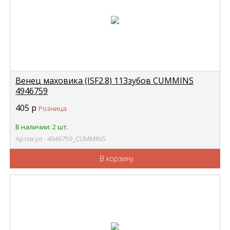
Венец маховика (ISF2.8) 113зубов CUMMINS
4946759
405
р
Розница
В наличии: 2 шт.
Артикул - 4946759_CUMMINS
В корзину