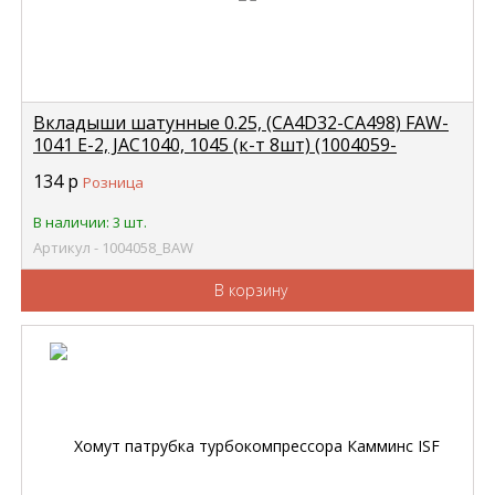
Вкладыши шатунные 0.25, (CA4D32-CA498) FAW-
1041 Е-2, JAC1040, 1045 (к-т 8шт) (1004059-
X2+1004058-X2) BAW
134
р
Розница
В наличии: 3 шт.
Артикул - 1004058_BAW
В корзину