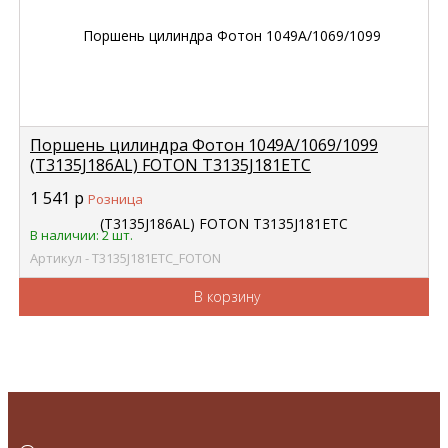
Поршень цилиндра Фотон 1049А/1069/1099
(T3135J186AL) FOTON T3135J181ETC
1 541
р
Розница
В наличии: 2 шт.
Артикул - T3135J181ETC_FOTON
В корзину