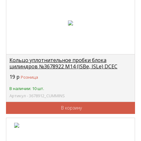
Кольцо уплотнительное пробки блока
цилиндров №3678922 M14 (ISBe, ISLe) DCEC
CUMMINS 3678912
19
р
Розница
В наличии: 10 шт.
Артикул - 3678912_CUMMINS
В корзину