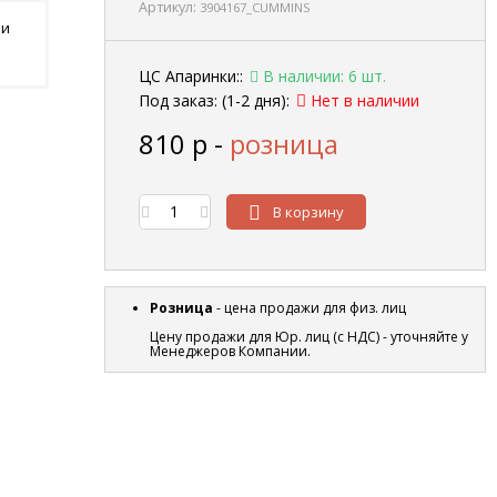
Артикул:
3904167_CUMMINS
 и
ЦС Апаринки::
В наличии: 6 шт.
Под заказ: (1-2 дня):
Нет в наличии
810
р
-
розница
В корзину
Розница
- цена продажи для физ. лиц
Цену продажи для Юр. лиц (с НДС) - уточняйте у
Менеджеров Компании.