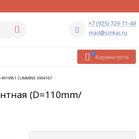
+7 (925) 729-11-49
mail@sinkai.ru
0
Корзина пуста
) 4919951 CUMMINS 3904167
монтная (D=110mm/