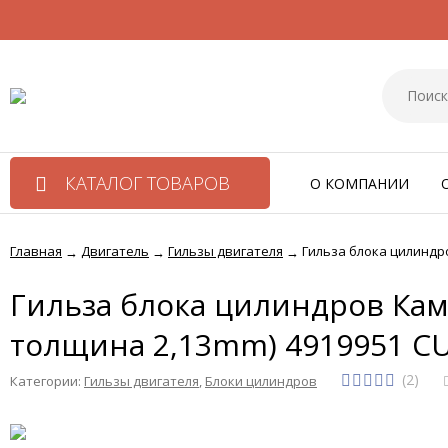
КАТАЛОГ ТОВАРОВ
О КОМПАНИИ
Главная
Двигатель
Гильзы двигателя
Гильза блока цилиндро
→
→
→
Гильза блока цилиндров Камм
толщина 2,13mm) 4919951 C
(2)
Категории:
Гильзы двигателя
,
Блоки цилиндров