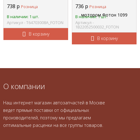
1049А/1069/1099/1138
FOTON 1В22052500032
738
р
736
р
Розница
Розница
FOTON Т64703008А
В наличии: 1 шт.
В наличии: 1 шт.
Артикул - Т64703008А_FOTON
Артикул -
1В22052500032_FOTON
В корзину
В корзину
О компании
Наш интернет магазин автозапчастей в Москве
ведет прямые поставки от официальных
производителей, поэтому мы предлагаем
оптимальные расценки на все группы товаров.