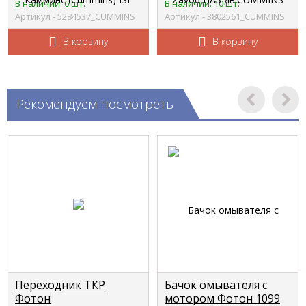
CUMMINS (узкий 21мм)
d=0.00 3802561
В наличии: 6 шт.
В наличии: 10 шт.
5284537
Артикул - 5284537_CUMMINS
Артикул - 3802561_CUMMINS
В корзину
В корзину
Рекомендуем посмотреть
Переходник ТКР
Бачок омывателя с
Фотон
мотором Фотон 1099