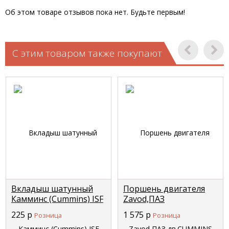
Об этом товаре отзывов пока нет. Будьте первым!
С этим товаром также покупают
Вкладыш шатунный
Поршень двигателя
Камминс (Cummins) ISF
Zavod,ПАЗ
2,8 нижний
дв.CUMMINS 4BT,6BT с
225
р
1 575
р
Розница
Розница
5261125/5340182
кольцами в сборе