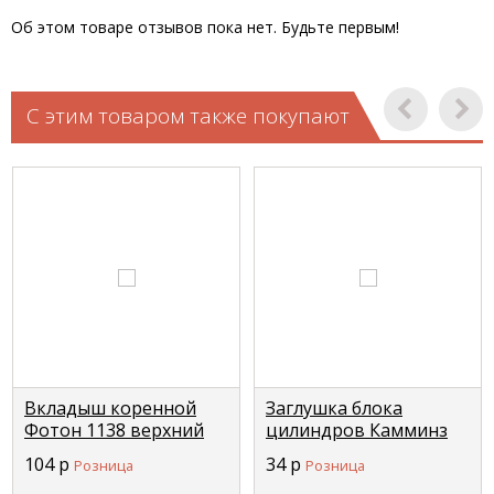
Об этом товаре отзывов пока нет. Будьте первым!
С этим товаром также покупают
Вкладыш коренной
Заглушка блока
Фотон 1138 верхний
цилиндров Камминз
FOTON Т3111V005
ISBe (D=32mm) 3905369
104
р
34
р
Розница
Розница
CUMMINS 3900958