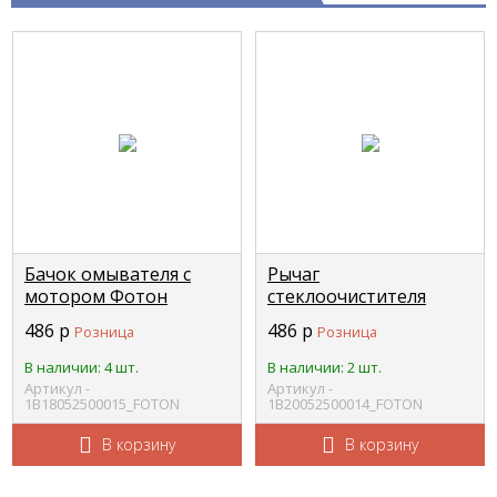
Бачок омывателя с
Рычаг
мотором Фотон
стеклоочистителя
1039/1049С 12V FOTON
Фотон 1069 правый
486
р
486
р
Розница
Розница
1В18052500015
1В20052500017 со
щеткой FOTON
В наличии: 4 шт.
В наличии: 2 шт.
1В20052500014
Артикул -
Артикул -
1В18052500015_FOTON
1В20052500014_FOTON
В корзину
В корзину