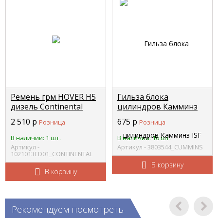
Ремень грм HOVER H5
Гильза блока
дизель Continental
цилиндров Камминз
CONTINENTAL
ISF 2.8 диам. 98мм
2 510
р
675
р
Розница
Розница
1021013-ED01
3804424 (С+) CUMMINS
3803544
В наличии: 1 шт.
В наличии: 16 шт.
Артикул -
Артикул - 3803544_CUMMINS
1021013ED01_CONTINENTAL
В корзину
В корзину
Рекомендуем посмотреть