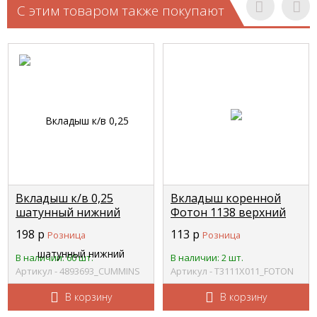
С этим товаром также покупают
Вкладыш к/в 0,25
Вкладыш коренной
шатунный нижний
Фотон 1138 верхний
Камминз ISF
FOTON Т3111Х011
198
р
113
р
Розница
Розница
3,8/ISBe/ISDe 4892795
CUMMINS 4893693
В наличии: 60 шт.
В наличии: 2 шт.
Артикул - 4893693_CUMMINS
Артикул - Т3111Х011_FOTON
В корзину
В корзину