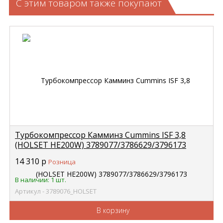
С этим товаром также покупают
Турбокомпрессор Камминз Cummins ISF 3,8
(HOLSET HE200W) 3789077/3786629/3796173
3789076
14 310
р
Розница
В наличии: 1 шт.
Артикул - 3789076_HOLSET
В корзину