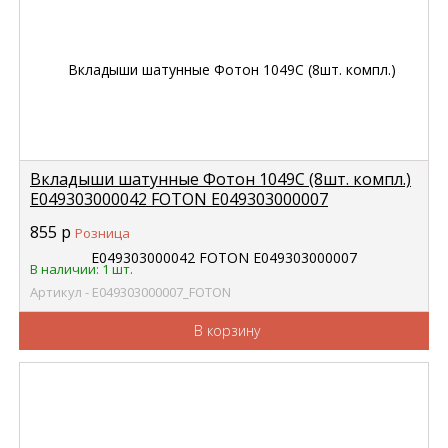
Вкладыши шатунные Фотон 1049С (8шт. компл.)
E049303000042 FOTON E049303000007
855
р
Розница
В наличии: 1 шт.
Артикул - E049303000007_FOTON
В корзину