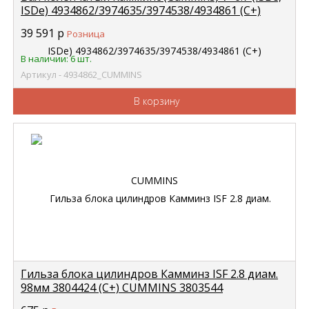
ISDe) 4934862/3974635/3974538/4934861 (С+)
CUMMINS
39 591
р
Розница
В наличии: 6 шт.
Артикул - 4934862_CUMMINS
В корзину
Гильза блока цилиндров Камминз ISF 2.8 диам.
98мм 3804424 (С+) CUMMINS 3803544