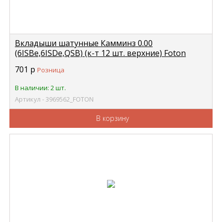
Вкладыши шатунные Камминз 0.00
(6ISBe,6ISDe,QSB) (к-т 12 шт. верхние) Foton
FOTON 3969562
701
р
Розница
В наличии: 2 шт.
Артикул - 3969562_FOTON
В корзину