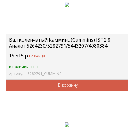
Вал коленчатый Камминс (Cummins) ISF 2,8
Аналог 5264230/5282791/5443207/4980384
CUMMINS
15 515
р
Розница
В наличии: 1 шт.
Артикул - 5282791_CUMMINS
В корзину