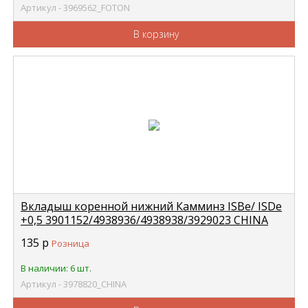
Артикул - 3969562_FOTON
В корзину
Вкладыш коренной нижний Камминз ISBe/ ISDe
+0,5 3901152/4938936/4938938/3929023 CHINA
3978820
135
р
Розница
В наличии: 6 шт.
Артикул - 3978820_CHINA