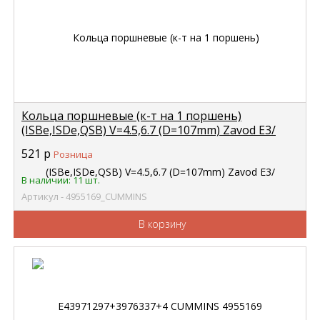
Кольца поршневые (к-т на 1 поршень)
(ISBe,ISDe,QSB) V=4.5,6.7 (D=107mm) Zavod Е3/
Е43971297+3976337+4 CUMMINS 4955169
521
р
Розница
В наличии: 11 шт.
Артикул - 4955169_CUMMINS
В корзину