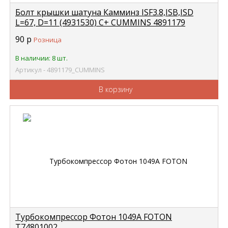
Болт крышки шатуна Камминз ISF3.8,ISB,ISD
L=67, D=11 (4931530) C+ CUMMINS 4891179
90
р
Розница
В наличии: 8 шт.
Артикул - 4891179_CUMMINS
В корзину
Турбокомпрессор Фотон 1049А FOTON
Т74801002