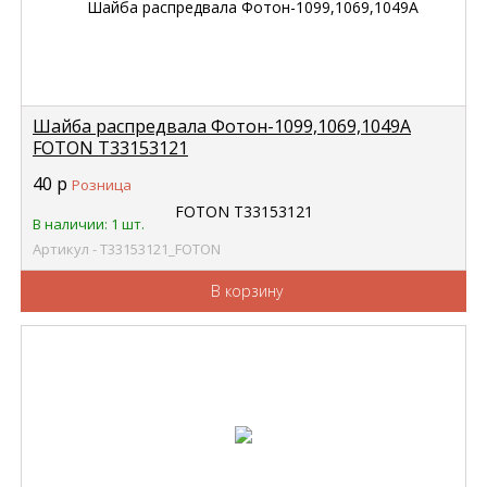
Шайба распредвала Фотон-1099,1069,1049А
FOTON Т33153121
40
р
Розница
В наличии: 1 шт.
Артикул - Т33153121_FOTON
В корзину