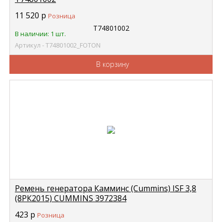
11 520
р
Розница
В наличии: 1 шт.
Артикул - Т74801002_FOTON
В корзину
Ремень генератора Камминс (Cummins) ISF 3,8
(8РК2015) CUMMINS 3972384
423
р
Розница