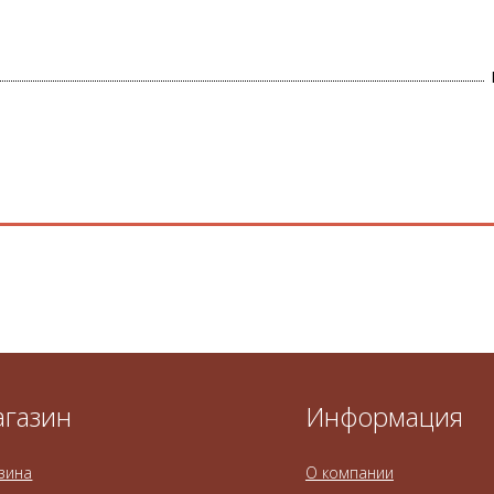
газин
Информация
зина
О компании