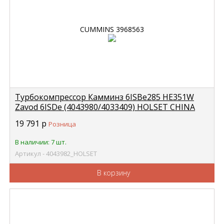
Турбокомпрессор Камминз 6ISBe285 HE351W
Zavod 6ISDe (4043980/4033409) HOLSET CHINA
4043982
19 791
р
Розница
В наличии: 7 шт.
Артикул - 4043982_HOLSET
В корзину