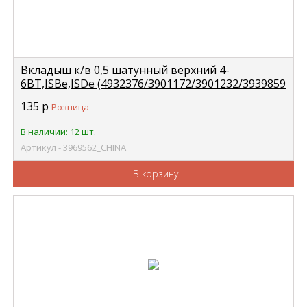
Вкладыш к/в 0,5 шатунный верхний 4-
6BT,ISBe,ISDe (4932376/3901172/3901232/3939859
CHINA 3969562
135
р
Розница
В наличии: 12 шт.
Артикул - 3969562_CHINA
В корзину