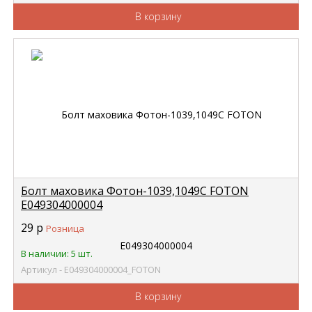
В корзину
Болт маховика Фотон-1039,1049С FOTON
E049304000004
29
р
Розница
В наличии: 5 шт.
Артикул - E049304000004_FOTON
В корзину