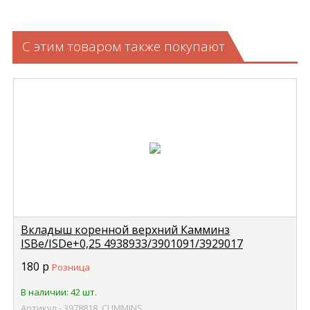
С этим товаром также покупают
Вкладыш коренной верхний Камминз
ISBe/ISDe+0,25 4938933/3901091/3929017
CUMMINS 3978818
180
р
Розница
В наличии: 42 шт.
Артикул - 3978818_CUMMINS