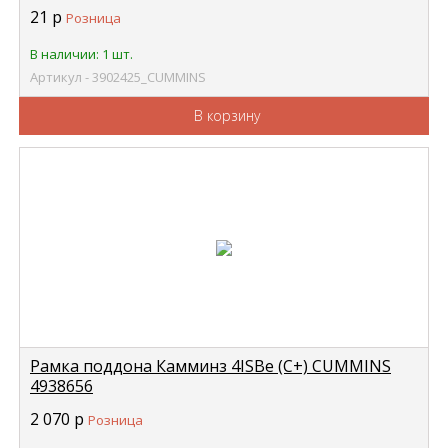
21
р
Розница
В наличии: 1 шт.
Артикул - 3902425_CUMMINS
В корзину
Рамка поддона Камминз 4ISBe (С+) CUMMINS
4938656
2 070
р
Розница