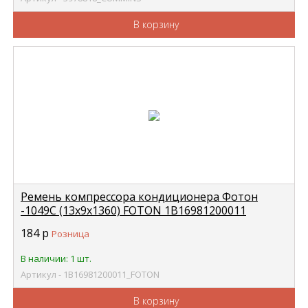
В корзину
Ремень компрессора кондиционера Фотон
-1049С (13х9х1360) FOTON 1В16981200011
184
р
Розница
В наличии: 1 шт.
Артикул - 1В16981200011_FOTON
В корзину