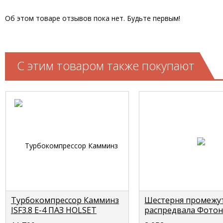
Об этом товаре отзывов пока нет. Будьте первым!
С этим товаром также покупают
Турбокомпрессор Камминз
Шестерня промежу
ISF3.8 Е-4 ПАЗ HOLSET
распредвала Фотон
HE200W (5отв.) 3776285 С+
(большая) 37 зубов