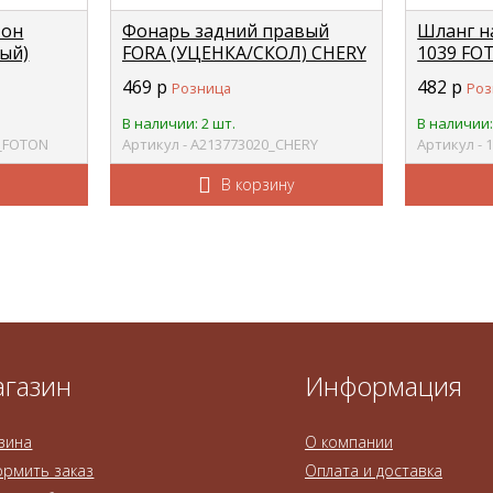
тон
Фонарь задний правый
Шланг н
вый)
FORA (УЦЕНКА/СКОЛ) CHERY
1039 FO
010
A21-3773020
469
р
482
р
Розница
Роз
В наличии: 2 шт.
В наличии:
0_FOTON
Артикул - A213773020_CHERY
Артикул -
В корзину
газин
Информация
зина
О компании
рмить заказ
Оплата и доставка