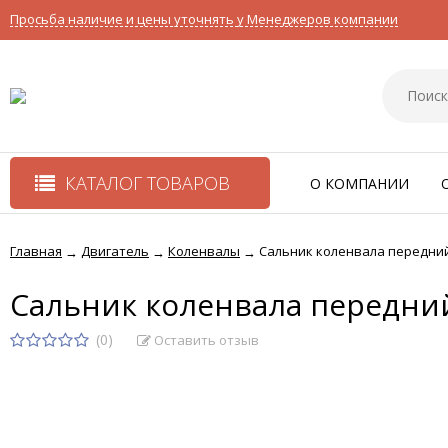
Просьба наличие и цены уточнять у Менеджеров компании
КАТАЛОГ ТОВАРОВ
О КОМПАНИИ
Главная
Двигатель
Коленвалы
Сальник коленвала передни
→
→
→
Сальник коленвала передни
(0)
Оставить отзыв