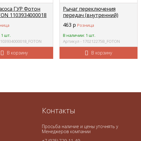
асоса ГУР Фотон
Рычаг переключения
TON 1103934000018
передач (внутренний)
Фотон-1099 FOTON
463
р
ница
Розница
1702122-75В
 1 шт.
В наличии: 1 шт.
 1103934000018_FOTON
Артикул - 170212275В_FOTON
В корзину
В корзину
Контакты
Просьба наличие и цены уточнять у
Менеджеров компании
+7 (925) 729-11-49