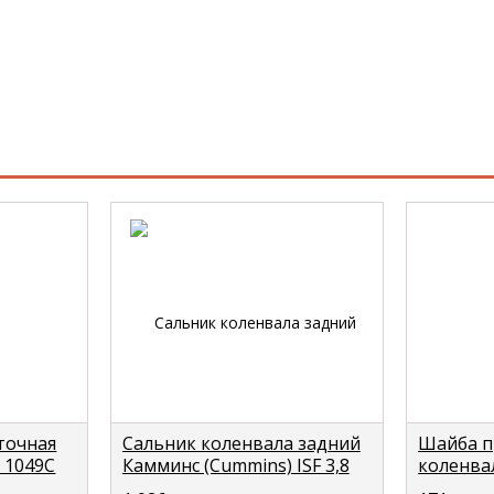
точная
Сальник коленвала задний
Шайба п
 1049С
Камминс (Cummins) ISF 3,8
коленвал
 FOTON
ISBe/ISDe 4982415/3925529
foton C