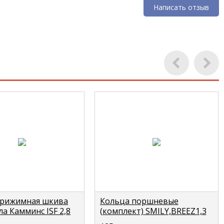
Написать отзыв
рижимная шкива
Кольца поршневые
а Камминс ISF 2,8
(комплект) SMILY,BREEZ1,3
UMMINS 4990384
LIFAN LF481Q1-100420A