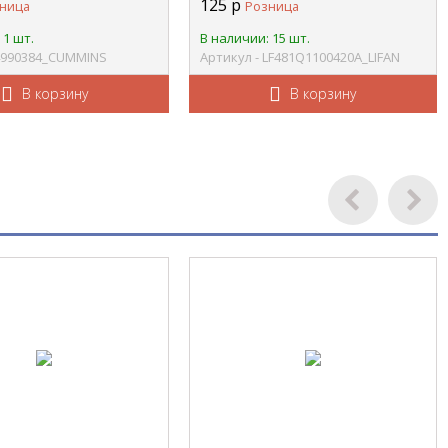
125
р
ница
Розница
 1 шт.
В наличии: 15 шт.
 4990384_CUMMINS
Артикул - LF481Q1100420A_LIFAN
В корзину
В корзину