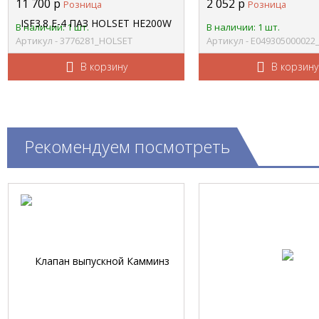
11 700
р
2 052
р
Розница
Розница
3776281
Е049305000022
В наличии: 1 шт.
В наличии: 1 шт.
Артикул - 3776281_HOLSET
Артикул - Е04930500002
В корзину
В корзину
Рекомендуем посмотреть