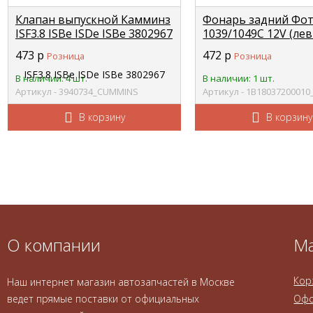
Клапан выпускной Камминз
Фонарь задний Фо
ISF3.8 ISBe ISDe ISBe 3802967
1039/1049С 12V (ле
(Оригинал) О+ CUMMINS
FOTON 1B18037200
473
р
472
р
Розница
Розница
3940734
В наличии: 4 шт.
В наличии: 1 шт.
Артикул - 3940734_CUMMINS
Артикул - 1B1803720001
В корзину
В корзину
О компании
Ма
Кор
Наш интернет магазин автозапчастей в Москве
ведет прямые поставки от официальных
Офо