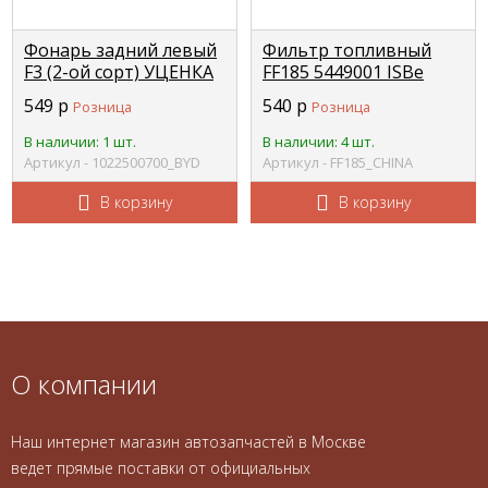
Фонарь задний левый
Фильтр топливный
F3 (2-ой сорт) УЦЕНКА
FF185 5449001 ISBe
BYD 10225007-00
ЕВРО-5 CHINA
549
р
540
р
Розница
Розница
В наличии: 1 шт.
В наличии: 4 шт.
Артикул - 1022500700_BYD
Артикул - FF185_CHINA
В корзину
В корзину
О компании
Наш интернет магазин автозапчастей в Москве
ведет прямые поставки от официальных