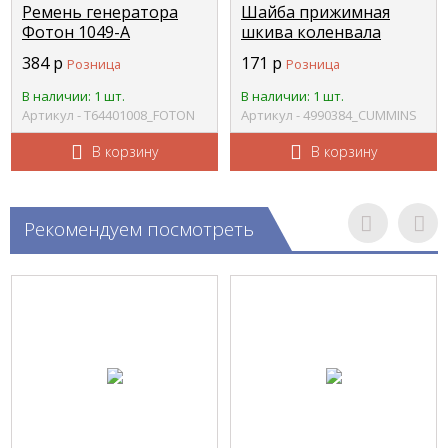
Ремень генератора
Шайба прижимная
Фотон 1049-А
шкива коленвала
(L=13х1230) FOTON
Камминс ISF 2,8 foton
384
р
171
р
Розница
Розница
Т64401008
CUMMINS 4990384
В наличии: 1 шт.
В наличии: 1 шт.
Артикул - Т64401008_FOTON
Артикул - 4990384_CUMMINS
В корзину
В корзину
Рекомендуем посмотреть