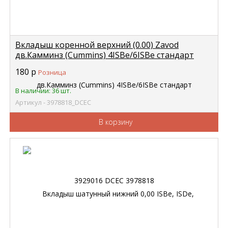
Вкладыш коренной верхний (0.00) Zavod
дв.Камминз (Cummins) 4ISBe/6ISBe стандарт
3929016 DCEC 3978818
180
р
Розница
В наличии: 36 шт.
Артикул - 3978818_DCEC
В корзину