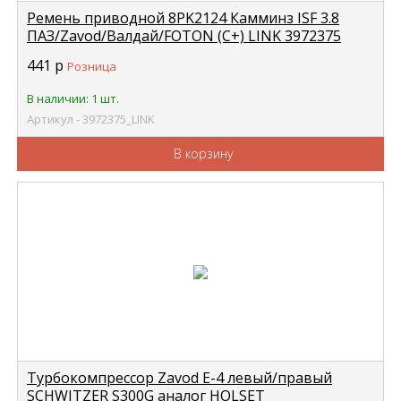
Ремень приводной 8PK2124 Камминз ISF 3.8
ПАЗ/Zavod/Валдай/FOTON (C+) LINK 3972375
441
р
Розница
В наличии: 1 шт.
Артикул - 3972375_LINK
В корзину
Турбокомпрессор Zavod Е-4 левый/правый
SCHWITZER S300G аналог HOLSET