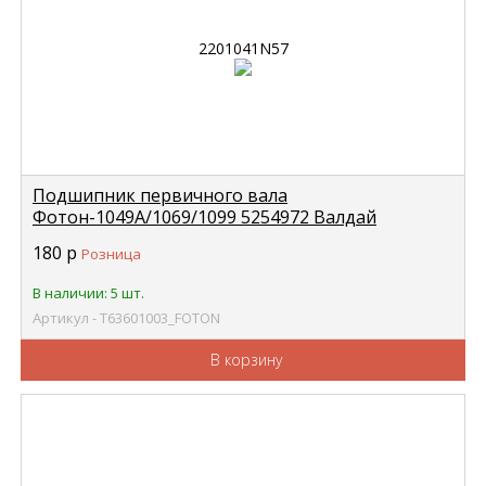
Подшипник первичного вала
Фотон-1049А/1069/1099 5254972 Валдай
Cummins в коленвал (6205) закрытый FOTON
180
р
Розница
Т63601003
В наличии: 5 шт.
Артикул - Т63601003_FOTON
В корзину