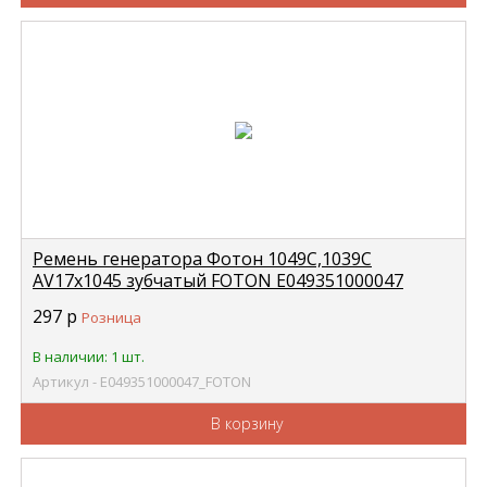
Ремень генератора Фотон 1049С,1039С
AV17x1045 зубчатый FOTON Е049351000047
297
р
Розница
В наличии: 1 шт.
Артикул - Е049351000047_FOTON
В корзину