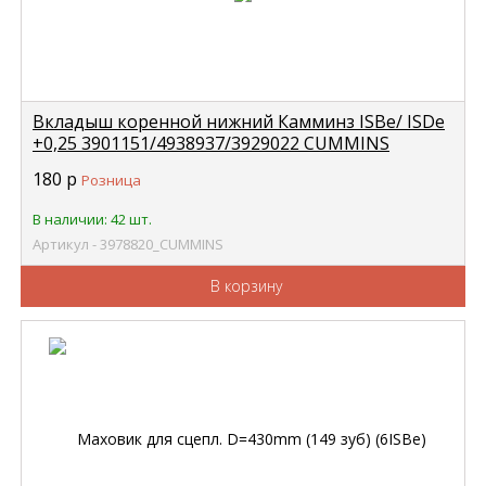
Вкладыш коренной нижний Камминз ISBe/ ISDe
+0,25 3901151/4938937/3929022 CUMMINS
3978820
180
р
Розница
В наличии: 42 шт.
Артикул - 3978820_CUMMINS
В корзину