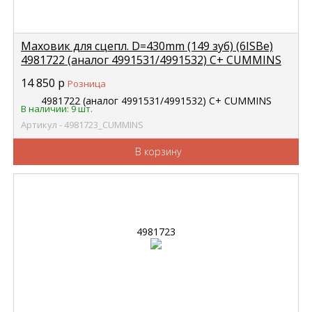
Маховик для сцепл. D=430mm (149 зуб) (6ISBe)
4981722 (аналог 4991531/4991532) С+ CUMMINS
4981723
14 850
р
Розница
В наличии: 9 шт.
Артикул - 4981723_CUMMINS
В корзину