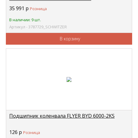
3785076/13809700027/3786237 3787729
35 991
р
Розница
В наличии: 9 шт.
Артикул - 3787729_SCHWITZER
В корзину
Подшипник коленвала FLYER BYD 6000-2KS
126
р
Розница