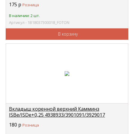
175
р
Розница
В наличии: 2 шт.
Артикул - 1B18037300018_FOTON
В корзину
Вкладыш коренной верхний Камминз
ISBe/ISDe+0,25 4938933/3901091/3929017
CUMMINS 3978818
180
р
Розница