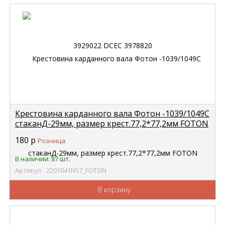
Крестовина карданного вала Фотон -1039/1049С
стаканД-29мм, размер крест.77,2*77,2мм FOTON
2201041N57
180
р
Розница
В наличии: 87 шт.
Артикул - 2201041N57_FOTON
В корзину