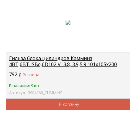
Гильза блока цилиндров Камминз
4BT,6BT,ISBe,6D102 V=3.8, 3.9,5.9 101x105x200
(D=105мм) (3900396) CUMMINS 3904166
792
р
Розница
В наличии: 9 шт.
Артикул - 3904166_CUMMINS
В корзину