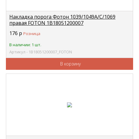
Накладка порога Фотон 1039/1049А/С/1069
правая FOTON 1В18051200007
176
р
Розница
В наличии: 1 шт.
Артикул - 1В18051200007_FOTON
В корзину