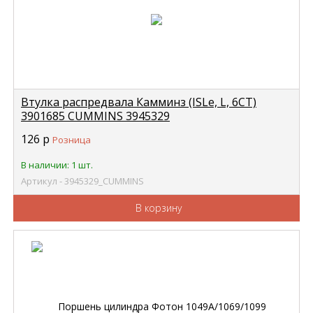
Втулка распредвала Камминз (ISLe, L, 6CT)
3901685 CUMMINS 3945329
126
р
Розница
В наличии: 1 шт.
Артикул - 3945329_CUMMINS
В корзину