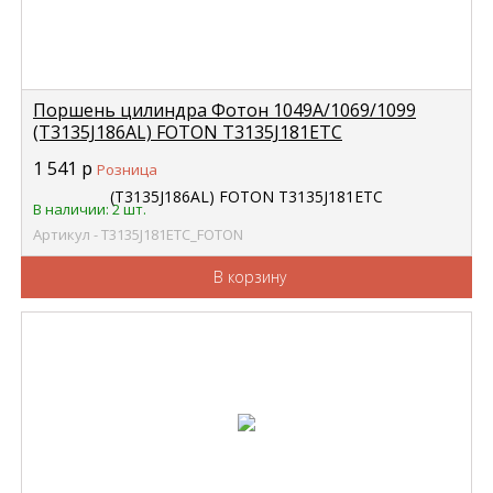
Поршень цилиндра Фотон 1049А/1069/1099
(T3135J186AL) FOTON T3135J181ETC
1 541
р
Розница
В наличии: 2 шт.
Артикул - T3135J181ETC_FOTON
В корзину