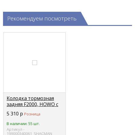
Рекомендуем посмотреть
Колодка тормозная
задняя F2000, HOWO с
накладками (8 отвер.)
5 310
р
Розница
SHACMAN
199000340061
В наличии: 55 шт.
Артикул -
199000340061_SHACMAN