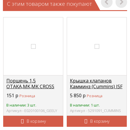
С этим товаром также покупают
Поршень 1,5
Крышка клапанов
OTAKA,MK,MK CROSS
Камминз (Cummins) ISF
УЦЕНКА GEELY
3.8 Евро-4 CUMMINS
151
р
5 850
р
Розница
Розница
E020100106
5291091
В наличии: 3 шт.
В наличии: 1 шт.
Артикул - E020100106_GEELY
Артикул - 5291091_CUMMINS
В корзину
В корзину