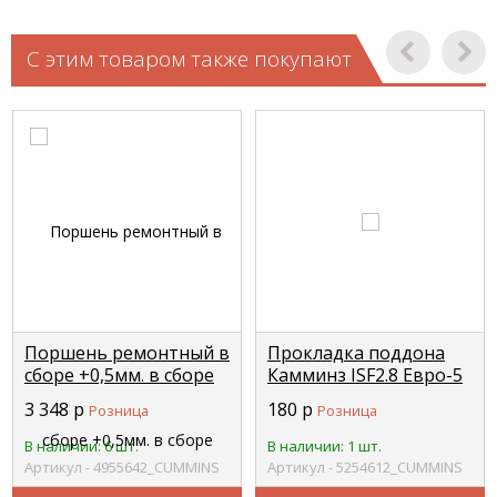
С этим товаром также покупают
Поршень ремонтный в
Прокладка поддона
сборе +0,5мм. в сборе
Камминз ISF2.8 Евро-5
(поршень, палец,
(2 масл.канала) (C+)
3 348
р
180
р
Розница
Розница
кольца) 4955641 ISBe
CUMMINS 5254612
CUMMINS 4955642
В наличии: 6 шт.
В наличии: 1 шт.
Артикул - 4955642_CUMMINS
Артикул - 5254612_CUMMINS