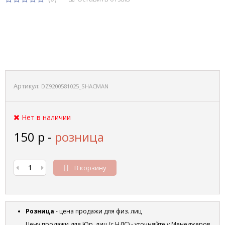
Артикул:
DZ9200581025_SHACMAN
Нет в наличии
150
р
-
розница
В корзину
Розница
- цена продажи для физ. лиц
Цену продажи для Юр. лиц (с НДС) - уточняйте у Менеджеров