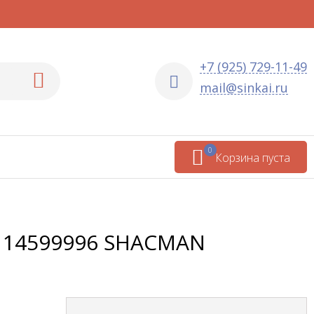
+7 (925) 729-11-49
mail@sinkai.ru
0
Корзина пуста
114599996 SHACMAN