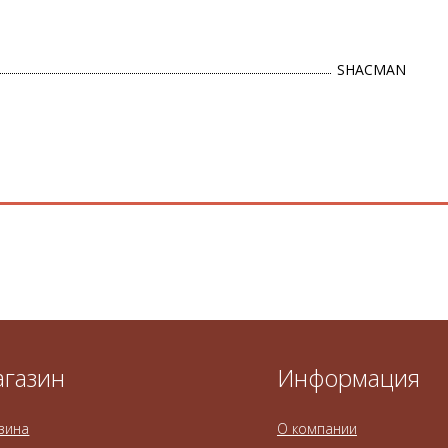
SHACMAN
газин
Информация
зина
О компании