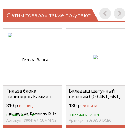
С этим товаром также покупают
Гильза блока
Вкладыш шатунный
цилиндров Камминз
верхний 0,00 4BT, 6BT,
ISBe, ISDe V=4.5, 6.7
ISBe, ISD, QSB5.9
810
р
180
р
Розница
Розница
Ремонтная (D=110mm/
3969562/3901170 DCEC
толщина 2,13mm)
3939859
В наличии: 6 шт.
В наличии: 25 шт.
4919951 CUMMINS
Артикул - 3904167_CUMMINS
Артикул - 3939859_DCEC
3904167