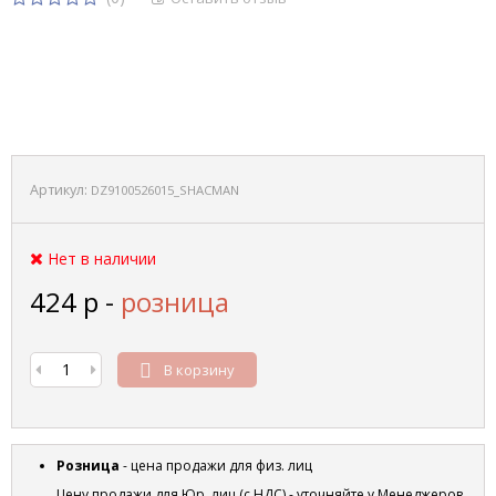
Артикул:
DZ9100526015_SHACMAN
Нет в наличии
424
р
-
розница
В корзину
Розница
- цена продажи для физ. лиц
Цену продажи для Юр. лиц (с НДС) - уточняйте у Менеджеров