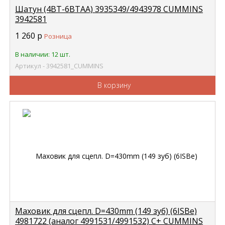
Шатун (4BT-6BTAA) 3935349/4943978 CUMMINS
3942581
1 260
р
Розница
В наличии: 12 шт.
Артикул - 3942581_CUMMINS
В корзину
Маховик для сцепл. D=430mm (149 зуб) (6ISBe)
4981722 (аналог 4991531/4991532) С+ CUMMINS