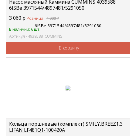
Насос масляный Камминз CUMMINS 4939588
6ISBe 3971544/4897481/5291050
3 060
р
Розница
4 000
Р
В наличии: 6 шт.
Артикул - 4939588_CUMMINS
В корзину
Кольца поршневые (комплект) SMILY,BREEZ1,3
LIFAN LF481Q1-100420A