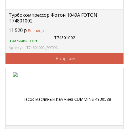
Турбокомпрессор Фотон 1049А FOTON
Т74801002
11 520
р
Розница
В наличии: 1 шт.
Артикул - Т74801002_FOTON
В корзину