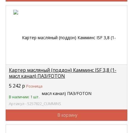
Картер масляный (поддон) Камминс ISF 3,8 (1-
масл канал) ПАЗ/FOTON
5302027/5302028/5302026/) Foton CUMMINS
5 242
р
Розница
5257822
В наличии: 1 шт.
Артикул - 5257822_CUMMINS
В корзину