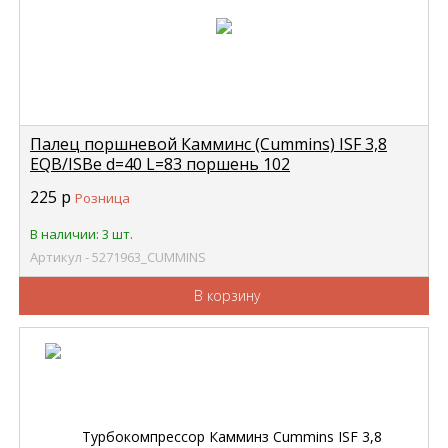
Палец поршневой Камминс (Cummins) ISF 3,8
EQB/ISBe d=40 L=83 поршень 102
(3934047/3919053) C+ CUMMINS 5271963
225
р
Розница
В наличии: 3 шт.
Артикул - 5271963_CUMMINS
В корзину