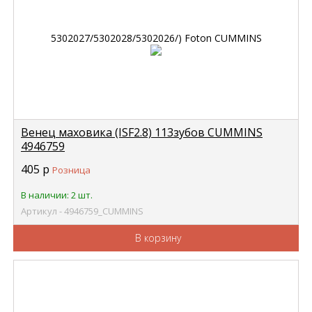
Венец маховика (ISF2.8) 113зубов CUMMINS
4946759
405
р
Розница
В наличии: 2 шт.
Артикул - 4946759_CUMMINS
В корзину