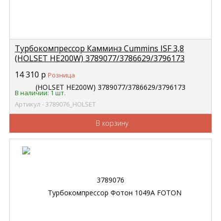
Турбокомпрессор Камминз Cummins ISF 3,8
(HOLSET HE200W) 3789077/3786629/3796173
3789076
14 310
р
Розница
В наличии: 1 шт.
Артикул - 3789076_HOLSET
В корзину