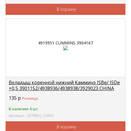
В корзину
Вкладыш коренной нижний Камминз ISBe/ ISDe
+0,5 3901152/4938936/4938938/3929023 CHINA
3978820
135
р
Розница
В наличии: 6 шт.
Артикул - 3978820_CHINA
В корзину