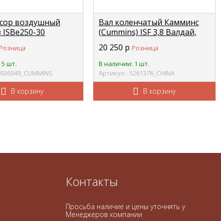
сор воздушный
Вал коленчатый Камминс
 ISBe250-30
(Cummins) ISF 3,8 Валдай,
3949098 3957728
ПАЗ
20 250
р
Розница
Розница
MMINS 4936049
4938751/4938752/5261375 С+
CHINA 5261376
 5 шт.
В наличии: 1 шт.
 4936049_CUMMINS
Артикул - 5261376_CHINA
В корзину
В корзину
Контакты
Просьба наличие и цены уточнять у
Менеджеров компании