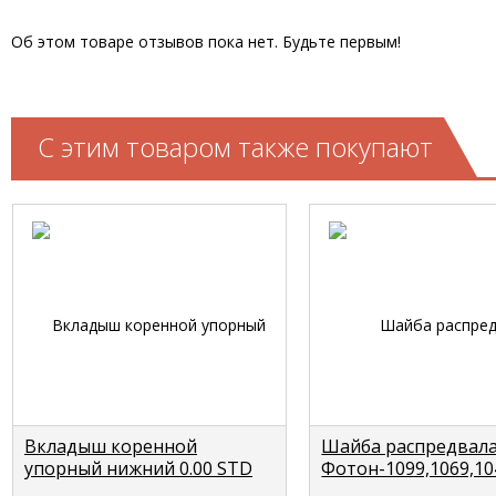
Об этом товаре отзывов пока нет. Будьте первым!
С этим товаром также покупают
Вкладыш коренной
Шайба распредвал
упорный нижний 0.00 STD
Фотон-1099,1069,1
(1шт.) Cummins ISF 3,8/ISBE
FOTON Т33153121