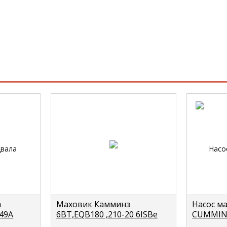
а
Маховик Камминз
Насос м
049А
6BT,EQB180 ,210-20 6ISBe
CUMMINS
(С+) (173зуб под сцепление
3971544