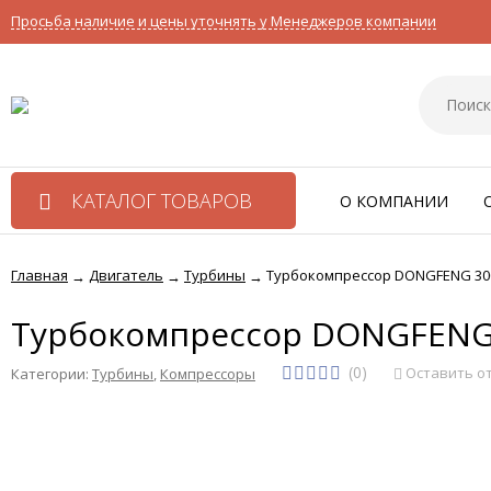
Просьба наличие и цены уточнять у Менеджеров компании
КАТАЛОГ ТОВАРОВ
О КОМПАНИИ
Главная
Двигатель
Турбины
Турбокомпрессор DONGFENG 300 л
→
→
→
Турбокомпрессор DONGFENG 3
(0)
Оставить о
Категории:
Турбины
,
Компрессоры