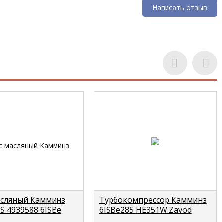
Написать отзыв
асляный Камминз
Турбокомпрессор Камминз
 4939588 6ISBe
6ISBe285 HE351W Zavod
/4897481/5291050
6ISDe (4043980/4033409)