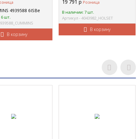
19 791
р
озница
Розница
HOLSET CHINA 4043982
В наличии: 7 шт.
 6 шт.
Артикул - 4043982_HOLSET
 4939588_CUMMINS
В корзину
В корзину