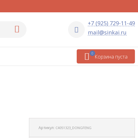
+7 (925) 729-11-49
mail@sinkai.ru
0
Корзина пуста
Артикул:
C4051323_DONGFENG