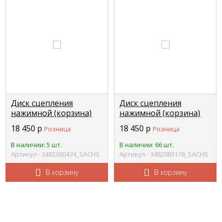
Диск сцепления
Диск сцепления
нажимной (корзина)
нажимной (корзина)
Zavod, МАЗ, 6ISBe
Zavod, МАЗ MFZ 430мм,
18 450
р
18 450
р
Розница
Розница
185,210 MFZ-395
SACHS
3482123839/3482000464
(3482083032/3482083219)
В наличии: 5 шт.
В наличии: 66 шт.
SACHS 3482000474
3482083118
Артикул - 3482000474_SACHS
Артикул - 3482083118_SACHS
В корзину
В корзину