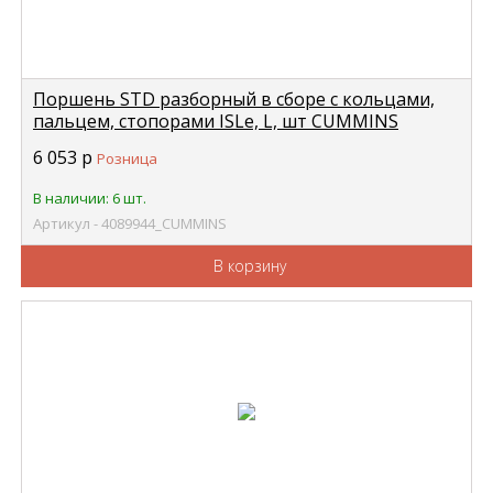
Поршень STD разборный в сборе с кольцами,
пальцем, стопорами ISLe, L, шт CUMMINS
4089944
6 053
р
Розница
В наличии: 6 шт.
Артикул - 4089944_CUMMINS
В корзину