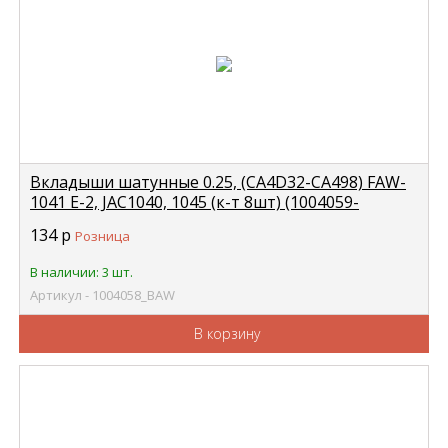
Вкладыши шатунные 0.25, (CA4D32-CA498) FAW-
1041 Е-2, JAC1040, 1045 (к-т 8шт) (1004059-
X2+1004058-X2) BAW
134
р
Розница
В наличии: 3 шт.
Артикул - 1004058_BAW
В корзину