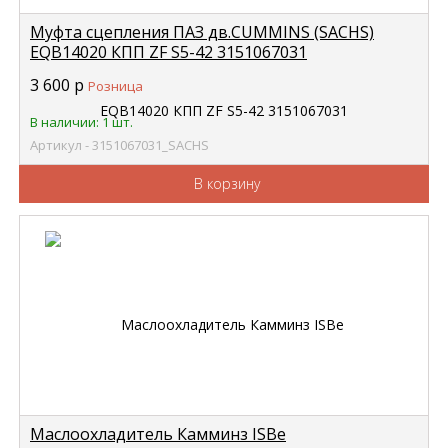
Муфта сцепления ПАЗ дв.CUMMINS (SACHS)
EQB14020 КПП ZF S5-42 3151067031
3 600
р
Розница
В наличии: 1 шт.
Артикул - 3151067031_SACHS
В корзину
Маслоохладитель Камминз ISBe