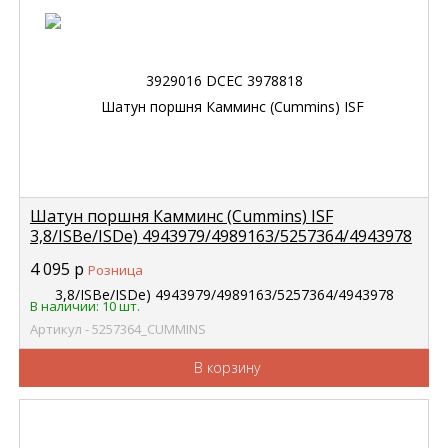
Шатун поршня Камминс (Cummins) ISF
3,8/ISBe/ISDe) 4943979/4989163/5257364/4943978
(С+) CUMMINS
4 095
р
Розница
В наличии: 10 шт.
Артикул - 5257364_CUMMINS
В корзину