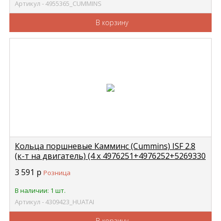
Артикул - 4955365_CUMMINS
В корзину
Кольца поршневые Камминс (Cummins) ISF 2.8
(к-т на двигатель) (4 х 4976251+4976252+5269330
HUATAI 4309423
3 591
р
Розница
В наличии: 1 шт.
Артикул - 4309423_HUATAI
В корзину