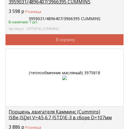
3959031/4896407/3966395 CUMMINS
(теплообменник масляный) 3975818
3 598
р
Розница
В наличии: 1 шт.
Артикул - 3975818_CUMMINS
В корзину
Поршень двигателя Камминс (Cummins)
ISBe,ISDe) V=4.5,6.7 {STD}E-3 в сборе D=107мм
(БЕЛЫЙ) 5255257 CHINA 4955337
3 886
р
Розница