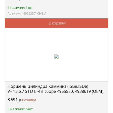
В наличии: 3 шт.
Артикул - 4955337_CHINA
В корзину
Поршень цилиндра Камминз (ISBe,ISDe)
V=4.5,6.7 STD E-4 в сборе 4955520, 4938619 (OEM)
CUMMINS 4955365
3 591
р
Розница
В наличии: 6 шт.