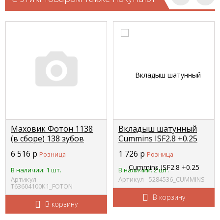
Маховик Фотон 1138
Вкладыш шатунный
(в сборе) 138 зубов
Cummins ISF2.8 +0.25
FOTON Т63604100К1
ремонт (8шт. к-т на
6 516
р
1 726
р
Розница
Розница
двс) 5340182/5340181(
5261124) CUMMINS
В наличии: 1 шт.
В наличии: 2 шт.
5284536
Артикул -
Артикул - 5284536_CUMMINS
Т63604100К1_FOTON
В корзину
В корзину