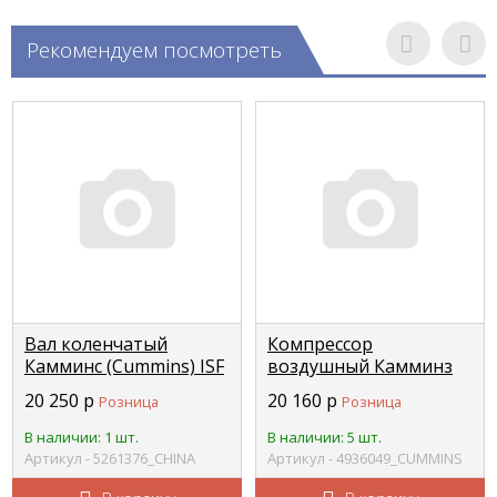
Рекомендуем посмотреть
Вал коленчатый
Компрессор
Камминс (Cummins) ISF
воздушный Камминз
3,8 Валдай, ПАЗ
ISBe250-30 3966520
20 250
р
20 160
р
Розница
Розница
4938751/4938752/5261375
3949098 3957728 (С+)
С+ CHINA 5261376
CUMMINS 4936049
В наличии: 1 шт.
В наличии: 5 шт.
Артикул - 5261376_CHINA
Артикул - 4936049_CUMMINS