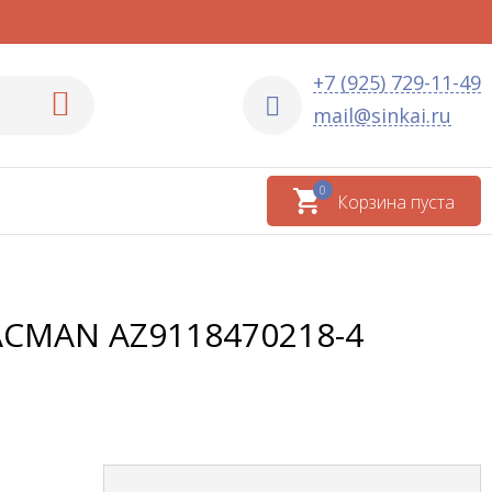
+7 (925) 729-11-49
mail@sinkai.ru
0
Корзина пуста
ACMAN AZ9118470218-4