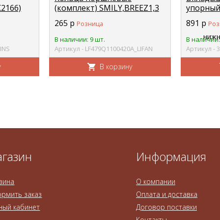
К2166)
(комплект) SMILY,BREEZ1,3
упорный
лог
LIFAN LF479Q1-100420A
(1шт.) C
265
р
891
р
Розница
Роз
DCEC 39
В наличии: 9 шт.
В наличии:
INS
Артикул - LF479Q1100420A_LIFAN
Артикул - 
у
В корзину
газин
Информация
зина
О компании
рмить заказ
Оплата и доставка
ный кабинет
Договор поставки
Контакты