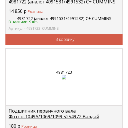
4981722 (аналог 4991531/4991532) С+ CUMMINS
4981723
14 850
р
Розница
В наличии: 9 шт.
Артикул - 4981723_CUMMINS
В корзину
Подшипник первичного вала
Фотон-1049А/1069/1099 5254972 Валдай
Cummins в коленвал (6205) закрытый FOTON
180
р
Розница