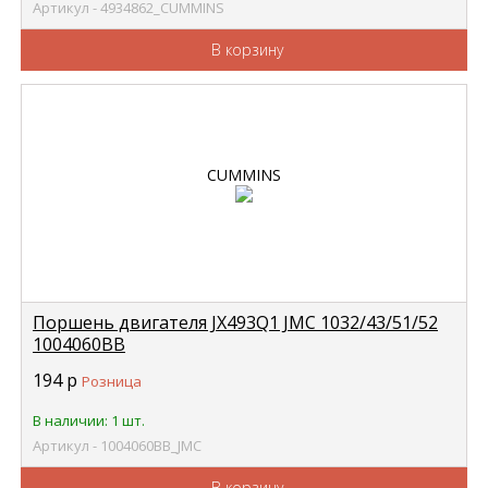
Артикул - 4934862_CUMMINS
В корзину
Поршень двигателя JX493Q1 JMC 1032/43/51/52
1004060BB
194
р
Розница
В наличии: 1 шт.
Артикул - 1004060BB_JMC
В корзину