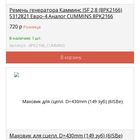
Ремень генератора Камминс ISF 2,8 (8РК2166)
5312821 Евро-4 Аналог CUMMINS 8PK2166
720
р
Розница
В наличии: 1 шт.
Артикул - 8PK2166_CUMMINS
В корзину
Маховик для сцепл. D=430mm (149 зуб) (6ISBe)