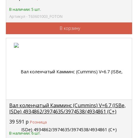
Т63601003
В наличии: 5 шт.
Артикул - Т63601003_FOTON
В корзину
Вал коленчатый Камминс (Cummins) V=6.7 (ISBe,
ISDe) 4934862/3974635/3974538/4934861 (С+)
CUMMINS
39 591
р
Розница
В наличии: 6 шт.