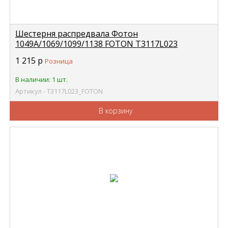
Шестерня распредвала Фотон
1049А/1069/1099/1138 FOTON Т3117L023
1 215
р
Розница
В наличии: 1 шт.
Артикул - Т3117L023_FOTON
В корзину