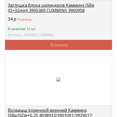
Заглушка блока цилиндров Камминз ISBe
(D=32mm) 3905369 CUMMINS 3900958
34
р
Розница
В наличии: 12 шт.
Артикул - 3900958_CUMMINS
В корзину
Вкладыш коренной верхний Камминз
ISBe/ISDe+0,25 4938933/3901091/3929017