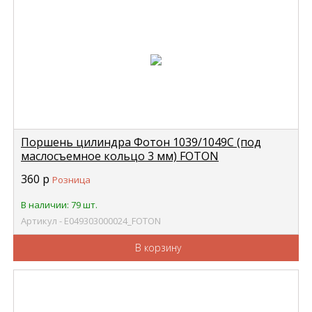
Поршень цилиндра Фотон 1039/1049С (под
маслосъемное кольцо 3 мм) FOTON
E049303000024
360
р
Розница
В наличии: 79 шт.
Артикул - E049303000024_FOTON
В корзину