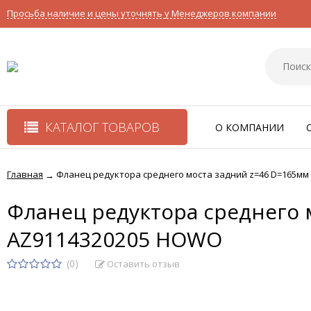
Просьба наличие и цены уточнять у Менеджеров компании
КАТАЛОГ ТОВАРОВ
О КОМПАНИИ
Главная
Фланец редуктора среднего моста задний z=46 D=165мм
→
Фланец редуктора среднего 
AZ9114320205 HOWO
(0)
Оставить отзыв