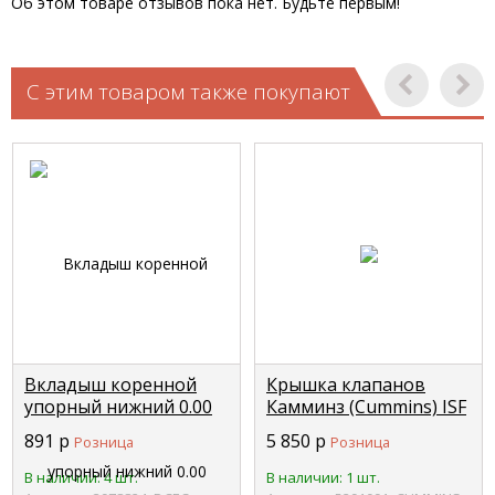
Об этом товаре отзывов пока нет. Будьте первым!
С этим товаром также покупают
Вкладыш коренной
Крышка клапанов
упорный нижний 0.00
Камминз (Cummins) ISF
STD (1шт.) Cummins ISF
3.8 Евро-4 CUMMINS
891
р
5 850
р
Розница
Розница
3,8/ISBE DCEC 3978824
5291091
В наличии: 4 шт.
В наличии: 1 шт.