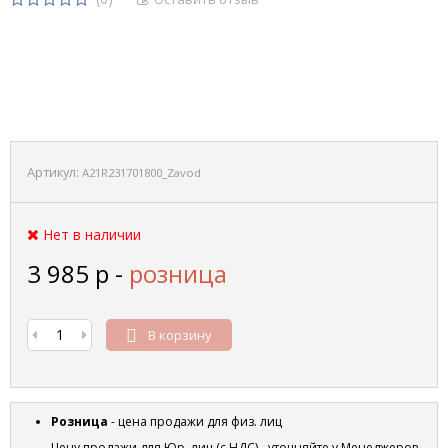
Артикул:
A21R231701800_Zavod
Нет в наличии
3 985
р
-
розница
В корзину
Розница
- цена продажи для физ. лиц
Цену продажи для Юр. лиц (с НДС) - уточняйте у Менеджеров