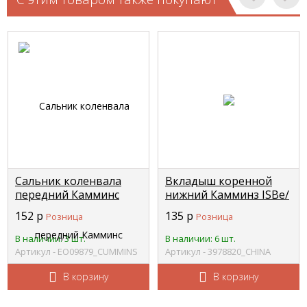
Сальник коленвала
Вкладыш коренной
передний Камминс
нижний Камминз ISBe/
(Cummins) ISF 2,8 ESPRA
ISDe +0,5
152
р
135
р
Розница
Розница
FKM CUMMINS
3901152/4938936/4938938
EO09879
CHINA 3978820
В наличии: 3 шт.
В наличии: 6 шт.
Артикул - EO09879_CUMMINS
Артикул - 3978820_CHINA
В корзину
В корзину