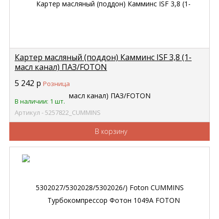
Картер масляный (поддон) Камминс ISF 3,8 (1-
масл канал) ПАЗ/FOTON
5302027/5302028/5302026/) Foton CUMMINS
5 242
р
Розница
5257822
В наличии: 1 шт.
Артикул - 5257822_CUMMINS
В корзину