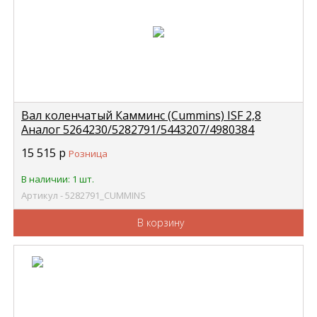
Вал коленчатый Камминс (Cummins) ISF 2,8
Аналог 5264230/5282791/5443207/4980384
CUMMINS
15 515
р
Розница
В наличии: 1 шт.
Артикул - 5282791_CUMMINS
В корзину