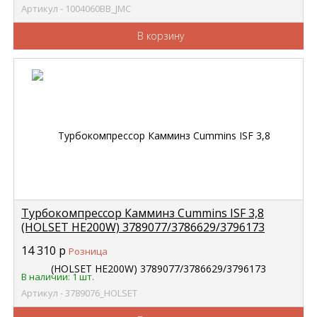
Артикул - 1004060BB_JMC
В корзину
Турбокомпрессор Камминз Cummins ISF 3,8
(HOLSET HE200W) 3789077/3786629/3796173
3789076
14 310
р
Розница
В наличии: 1 шт.
Артикул - 3789076_HOLSET