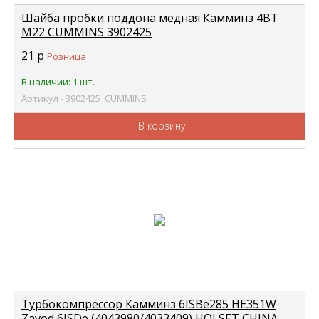
Шайба пробки поддона медная Камминз 4ВТ
М22 CUMMINS 3902425
21
р
Розница
В наличии: 1 шт.
Артикул - 3902425_CUMMINS
В корзину
Турбокомпрессор Камминз 6ISBe285 HE351W
Zavod 6ISDe (4043980/4033409) HOLSET CHINA