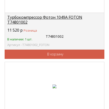
Турбокомпрессор Фотон 1049А FOTON
Т74801002
11 520
р
Розница
В наличии: 1 шт.
Артикул - Т74801002_FOTON
В корзину