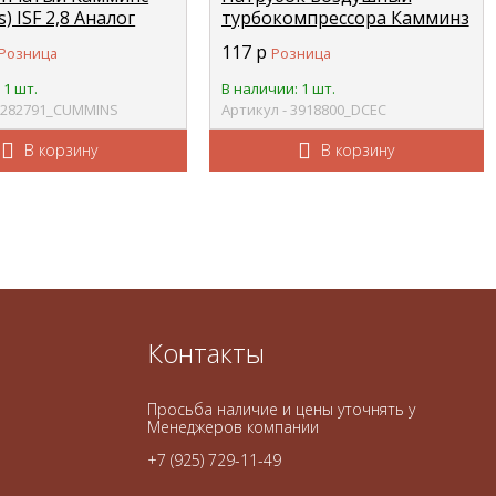
) ISF 2,8 Аналог
турбокомпрессора Камминз
/5282791/5443207/4980384
6BT DCEC 3918800
117
р
Розница
Розница
S
 1 шт.
В наличии: 1 шт.
 5282791_CUMMINS
Артикул - 3918800_DCEC
В корзину
В корзину
Контакты
Просьба наличие и цены уточнять у
Менеджеров компании
+7 (925) 729-11-49