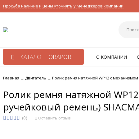
Просьба наличие и цены уточнять у Менеджеров компании
КАТАЛОГ ТОВАРОВ
О КОМПАНИИ
Главная
Двигатель
Ролик ремня натяжной WP12 с механизмом
→
→
Ролик ремня натяжной WP12
ручейковый ремень) SHACMA
(0)
Оставить отзыв