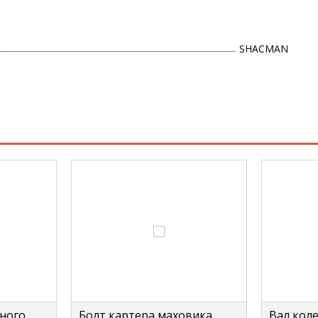
SHACMAN
ного
Болт картера маховика
Вал кол