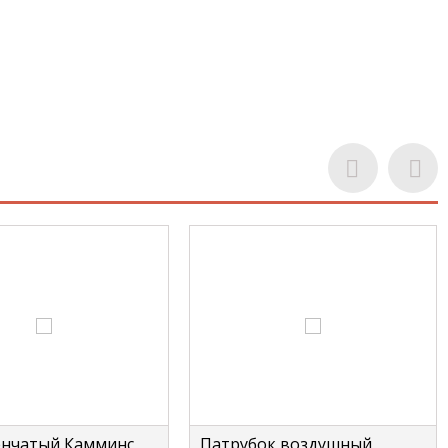
енчатый Камминс
Патрубок воздушный