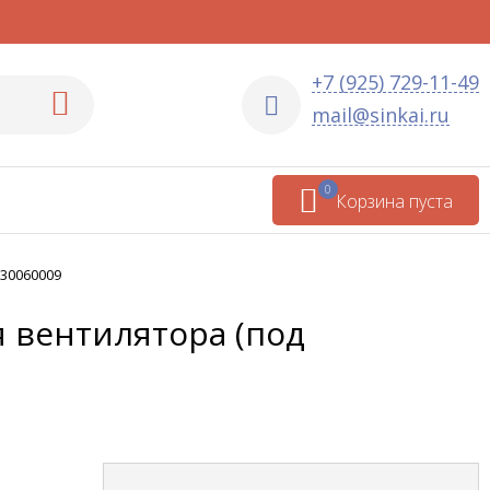
+7 (925) 729-11-49
mail@sinkai.ru
0
Корзина пуста
30060009
 вентилятора (под