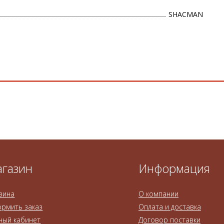
SHACMAN
газин
Информация
зина
О компании
рмить заказ
Оплата и доставка
ный кабинет
Договор поставки