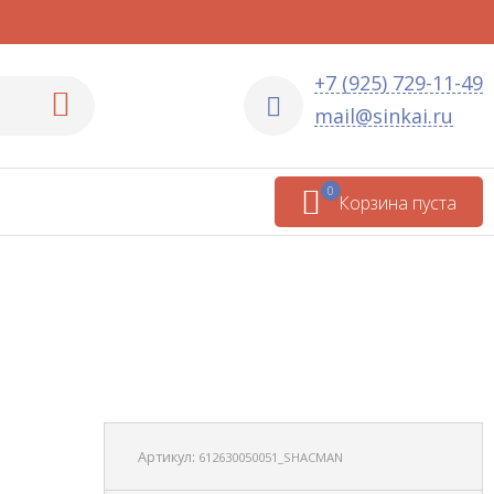
+7 (925) 729-11-49
mail@sinkai.ru
0
Корзина пуста
Артикул:
612630050051_SHACMAN