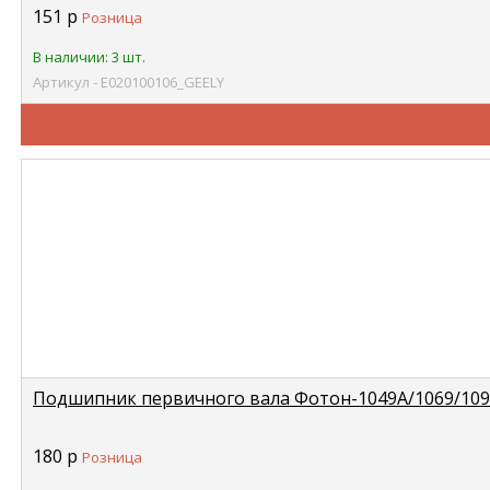
151
р
Розница
В наличии: 3 шт.
Артикул - E020100106_GEELY
Подшипник первичного вала Фотон-1049А/1069/1099
180
р
Розница