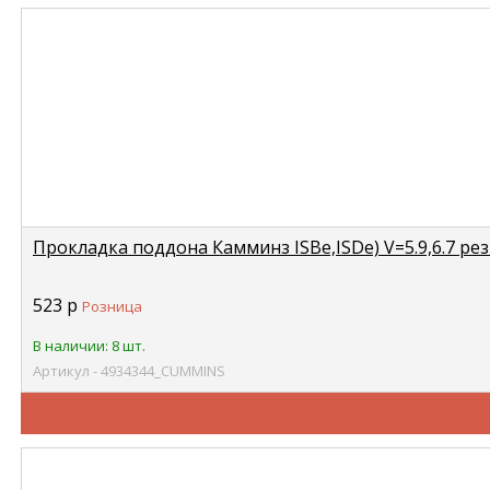
Прокладка поддона Камминз ISBe,ISDe) V=5.9,6.7 р
523
р
Розница
В наличии: 8 шт.
Артикул - 4934344_CUMMINS