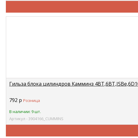
Гильза блока цилиндров Камминз 4BT,6BT,ISBe,6D102
792
р
Розница
В наличии: 9 шт.
Артикул - 3904166_CUMMINS