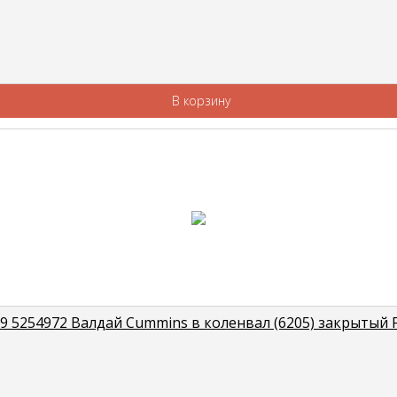
В корзину
 5254972 Валдай Cummins в коленвал (6205) закрытый