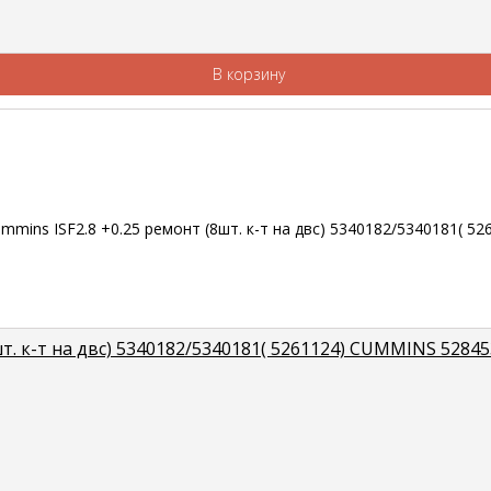
В корзину
. к-т на двс) 5340182/5340181( 5261124) CUMMINS 5284