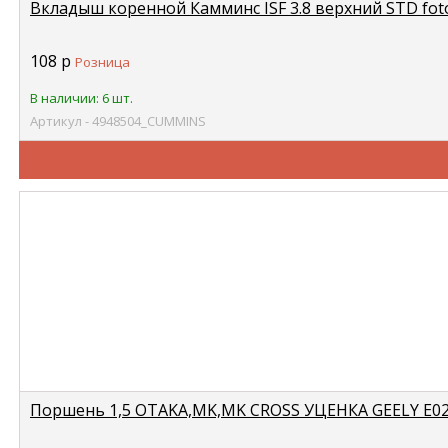
Вкладыш коренной Камминс ISF 3.8 верхний STD fo
108
р
Розница
В наличии: 6 шт.
Артикул - 4948504_CUMMINS
Поршень 1,5 OTAKA,MK,MK CROSS УЦЕНКА GEELY E0