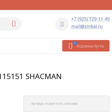
+7 (925) 729-11-49
mail@sinkai.ru
0
Корзина пуста
00115151 SHACMAN
Артикул:
612600115151_SHACMAN