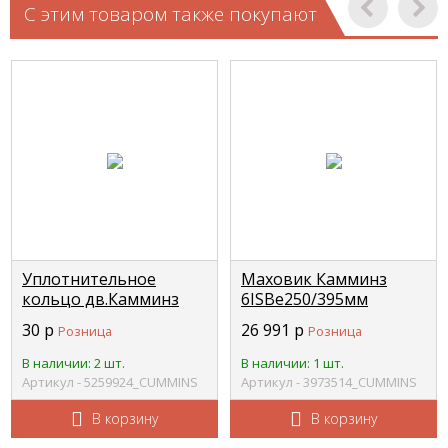
С этим товаром также покупают
Уплотнительное
Маховик Камминз
кольцо дв.Камминз
6ISBe250/395мм
(Cummins) ISF-2.8
3973513 (138 зуб.) O+
30
р
26 991
р
Розница
Розница
(передняя крышка
CUMMINS 3973514
блока цилиндров)
В наличии: 2 шт.
В наличии: 1 шт.
CUMMINS 5259924
Артикул - 5259924_CUMMINS
Артикул - 3973514_CUMMINS
В корзину
В корзину