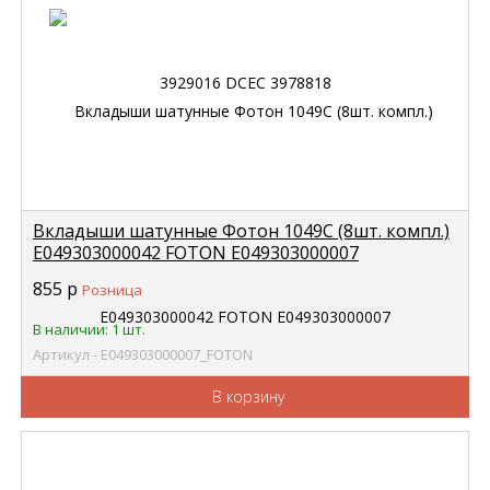
Вкладыши шатунные Фотон 1049С (8шт. компл.)
E049303000042 FOTON E049303000007
855
р
Розница
В наличии: 1 шт.
Артикул - E049303000007_FOTON
В корзину