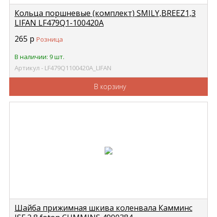
Кольца поршневые (комплект) SMILY,BREEZ1,3
LIFAN LF479Q1-100420A
265
р
Розница
В наличии: 9 шт.
Артикул - LF479Q1100420A_LIFAN
В корзину
Шайба прижимная шкива коленвала Камминс