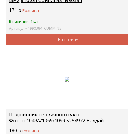
ISF 2,8 foton CUMMINS 4990384
171
р
Розница
В наличии: 1 шт.
Артикул - 4990384_CUMMINS
В корзину
Подшипник первичного вала
Фотон-1049А/1069/1099 5254972 Валдай
Cummins в коленвал (6205) закрытый FOTON
180
р
Розница
Т63601003