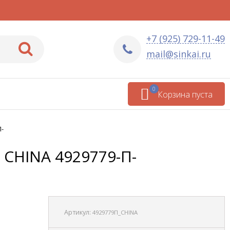
+7 (925) 729-11-49
mail@sinkai.ru
0
Корзина пуста
П-
) CHINA 4929779-П-
Артикул:
4929779П_CHINA