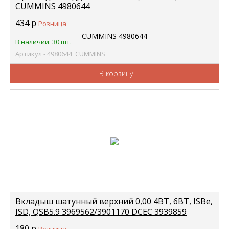
CUMMINS 4980644
434
р
Розница
В наличии: 30 шт.
Артикул - 4980644_CUMMINS
В корзину
Вкладыш шатунный верхний 0,00 4BT, 6BT, ISBe,
ISD, QSB5.9 3969562/3901170 DCEC 3939859
180
р