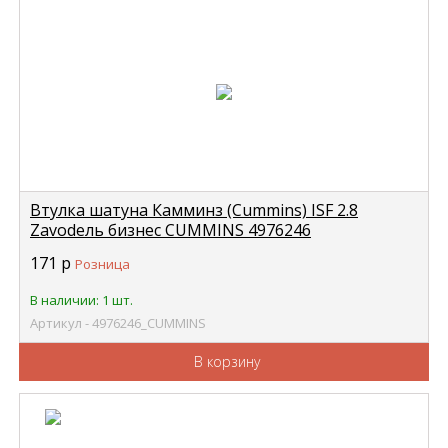
Втулка шатуна Камминз (Cummins) ISF 2.8
Zavodель бизнес CUMMINS 4976246
171
р
Розница
В наличии: 1 шт.
Артикул - 4976246_CUMMINS
В корзину