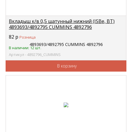
Вкладыш к/в 0,5 шатунный нижний (ISBe, ВТ)
4893693/4892795 CUMMINS 4892796
82
р
Розница
В наличии: 12 шт.
Артикул - 4892796_CUMMINS
В корзину