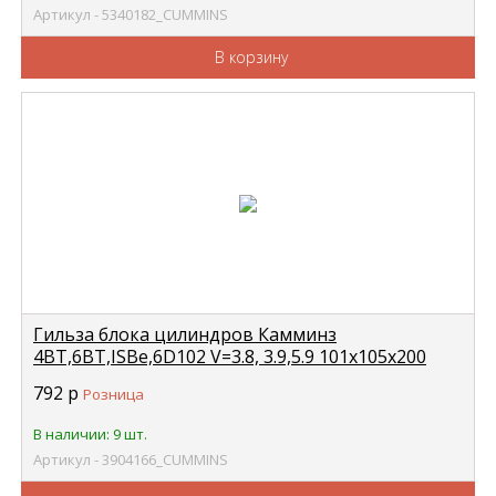
Артикул - 5340182_CUMMINS
В корзину
Гильза блока цилиндров Камминз
4BT,6BT,ISBe,6D102 V=3.8, 3.9,5.9 101x105x200
(D=105мм) (3900396) CUMMINS 3904166
792
р
Розница
В наличии: 9 шт.
Артикул - 3904166_CUMMINS