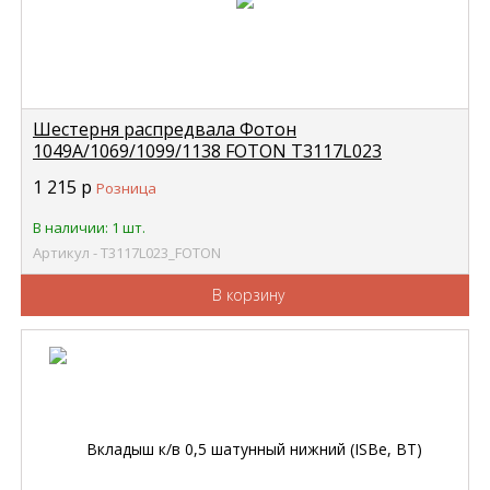
Шестерня распредвала Фотон
1049А/1069/1099/1138 FOTON Т3117L023
1 215
р
Розница
В наличии: 1 шт.
Артикул - Т3117L023_FOTON
В корзину