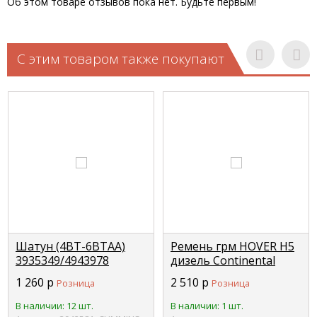
Об этом товаре отзывов пока нет. Будьте первым!
С этим товаром также покупают
Шатун (4BT-6BTAA)
Ремень грм HOVER H5
3935349/4943978
дизель Continental
CUMMINS 3942581
CONTINENTAL
1 260
р
2 510
р
Розница
Розница
1021013-ED01
В наличии: 12 шт.
В наличии: 1 шт.