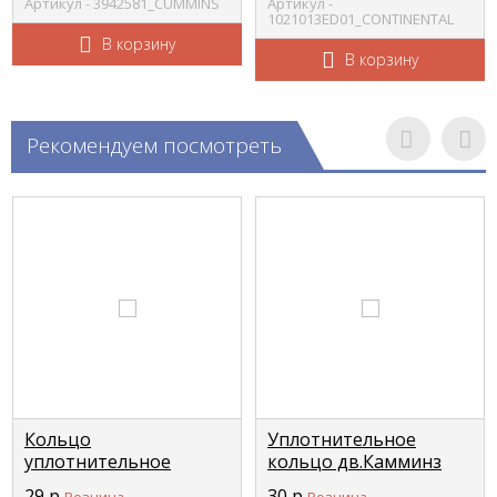
Артикул - 3942581_CUMMINS
Артикул -
1021013ED01_CONTINENTAL
В корзину
В корзину
Рекомендуем посмотреть
Кольцо
Уплотнительное
уплотнительное
кольцо дв.Камминз
опоры вентилятора
(Cummins) ISF-2.8
29
р
30
р