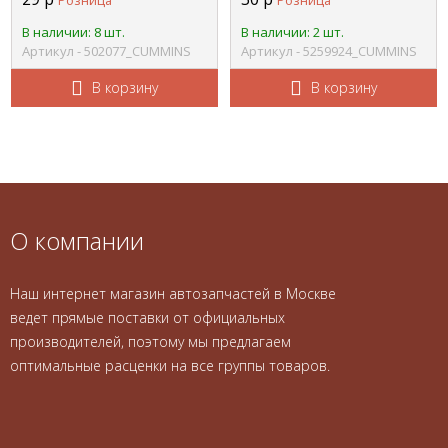
Розница
Розница
Камминз ISF2.8 FOTON
(передняя крышка
CUMMINS 502077
блока цилиндров)
В наличии: 8 шт.
В наличии: 2 шт.
CUMMINS 5259924
Артикул - 502077_CUMMINS
Артикул - 5259924_CUMMINS
В корзину
В корзину
О компании
Наш интернет магазин автозапчастей в Москве
ведет прямые поставки от официальных
производителей, поэтому мы предлагаем
оптимальные расценки на все группы товаров.