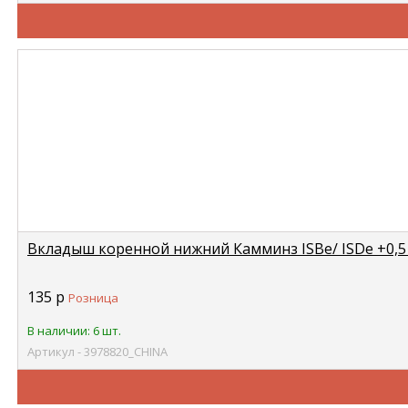
Вкладыш коренной нижний Камминз ISBe/ ISDe +0,5
135
р
Розница
В наличии: 6 шт.
Артикул - 3978820_CHINA