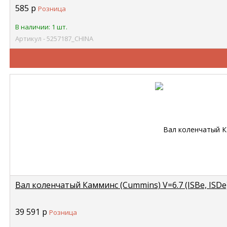
585
р
Розница
В наличии: 1 шт.
Артикул - 5257187_CHINA
Вал коленчатый Камминс (Cummins) V=6.7 (ISBe, ISD
39 591
р
Розница