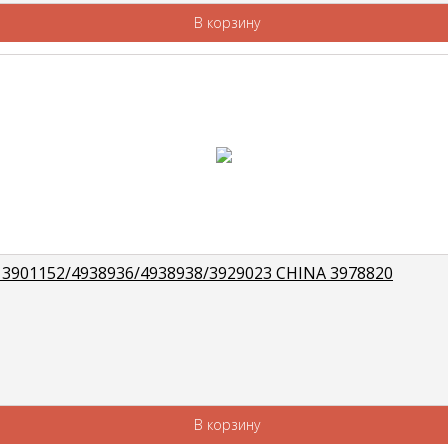
В корзину
 3901152/4938936/4938938/3929023 CHINA 3978820
В корзину