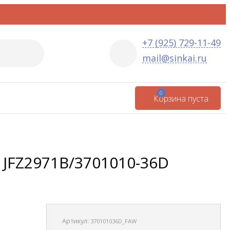
+7 (925) 729-11-49
mail@sinkai.ru
0
Корзина пуста
 JFZ2971B/3701010-36D
Артикул:
370101036D_FAW