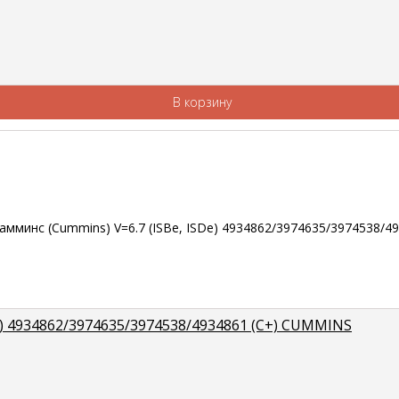
В корзину
e) 4934862/3974635/3974538/4934861 (С+) CUMMINS