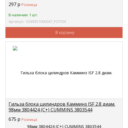
297
р
Розница
В наличии: 1 шт.
Артикул - Е049351000047_FOTON
В корзину
Гильза блока цилиндров Камминз ISF 2.8 диам.
98мм 3804424 (С+) CUMMINS 3803544
675
р
Розница