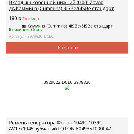
Вкладыш коренной нижний (0.00) Zavod
дв.Камминз (Cummins) 4ISBe/6ISBe стандарт
3929022 DCEC 3978820
180
р
Розница
В наличии: 36 шт.
Артикул - 3978820_DCEC
В корзину
Ремень генератора Фотон 1049С,1039С
AV17x1045 зубчатый FOTON Е049351000047