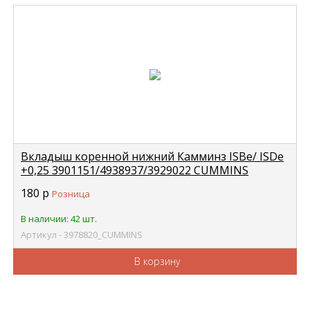
Вкладыш коренной нижний Камминз ISBe/ ISDe
+0,25 3901151/4938937/3929022 CUMMINS
3978820
180
р
Розница
В наличии: 42 шт.
Артикул - 3978820_CUMMINS
В корзину