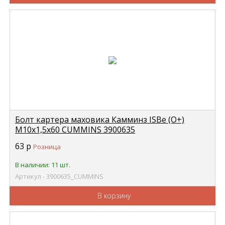
Болт картера маховика Камминз ISBe (О+)
М10х1,5х60 CUMMINS 3900635
63
р
Розница
В наличии: 11 шт.
Артикул - 3900635_CUMMINS
В корзину