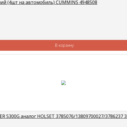
ний (4шт на автомобиль) CUMMINS 4948508
В корзину
R S300G аналог HOLSET 3785076/13809700027/3786237 3