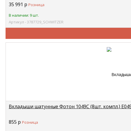
35 991
р
Розница
В наличии: 9 шт.
Артикул - 3787729_SCHWITZER
Вкладыши шатунные Фотон 1049С (8шт. компл.) E04
855
р
Розница