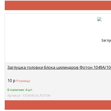
Заглушка головки блока цилиндров Фотон 1049А/1
10
р
Розница
В наличии: 4 шт.
Артикул - Т32418124_FOTON