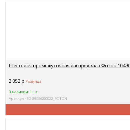
Шестерня промежуточная распредвала Фотон 1049С
2 052
р
Розница
В наличии: 1 шт.
Артикул - Е049305000022_FOTON