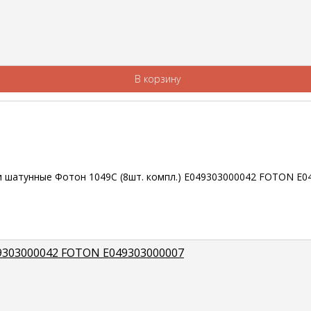
В корзину
9303000042 FOTON E049303000007