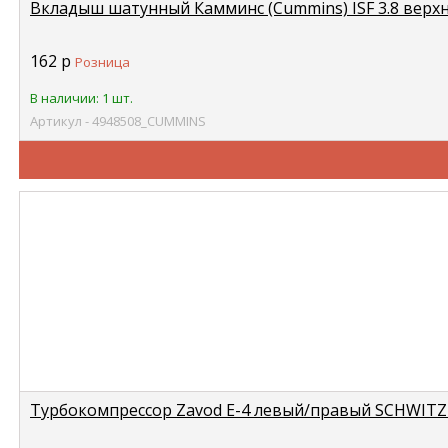
Вкладыш шатунный Камминс (Cummins) ISF 3.8 верх
162
р
Розница
В наличии: 1 шт.
Артикул - 4948508_CUMMINS
Турбокомпрессор Zavod Е-4 левый/правый SCHWITZE