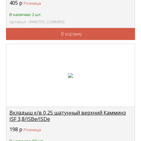
405
р
Розница
В наличии: 2 шт.
Артикул - 4946759_CUMMINS
В корзину
Вкладыш к/в 0,25 шатунный верхний Камминз
ISF 3,8/ISBe/ISDe
4932375/3939860/3901171/3939859 CUMMINS
198
р
Розница
3969562