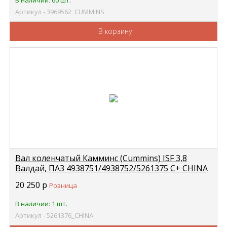
В наличии: 60 шт.
Артикул - 3969562_CUMMINS
В корзину
Вал коленчатый Камминс (Cummins) ISF 3,8
Валдай, ПАЗ 4938751/4938752/5261375 С+ CHINA
5261376
20 250
р
Розница
В наличии: 1 шт.
Артикул - 5261376_CHINA