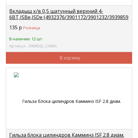
Вкладыш к/в 0,5 шатунный верхний 4-
6BT,ISBe,ISDe (4932376/3901172/3901232/3939859
CHINA 3969562
135
р
Розница
В наличии: 12 шт.
Артикул - 3969562_CHINA
В корзину
Гильза блока цилиндров Камминз ISF 2.8 диам.