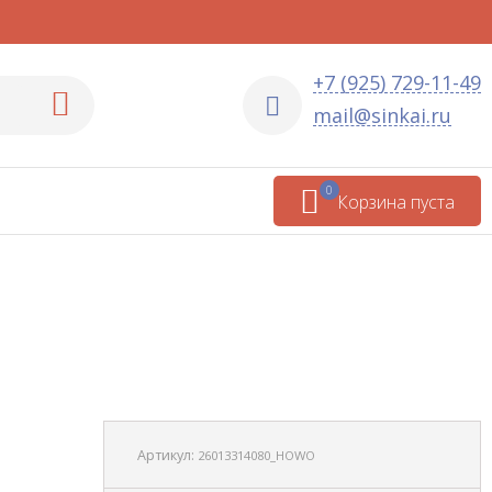
+7 (925) 729-11-49
mail@sinkai.ru
0
Корзина пуста
Артикул:
26013314080_HOWO