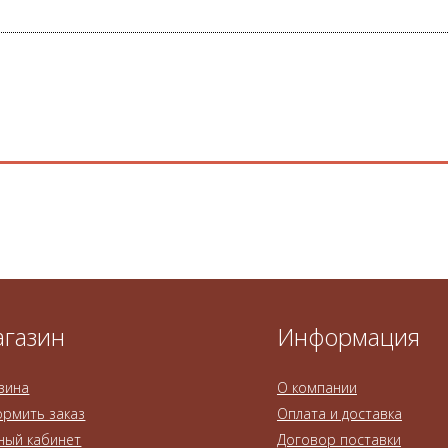
газин
Информация
зина
О компании
рмить заказ
Оплата и доставка
ный кабинет
Договор поставки