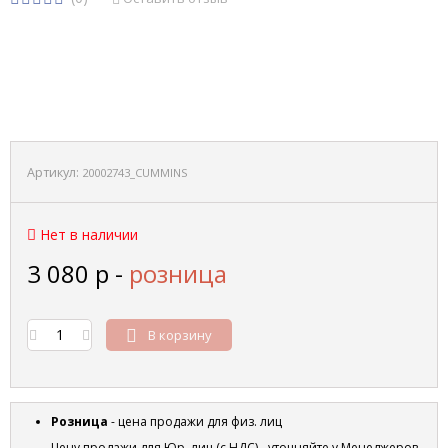
Артикул:
20002743_CUMMINS
Нет в наличии
3 080
р
-
розница
В корзину
Розница
- цена продажи для физ. лиц
Цену продажи для Юр. лиц (с НДС) - уточняйте у Менеджеров