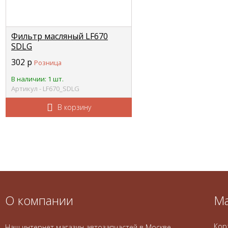
Фильтр масляный LF670
SDLG
302
р
Розница
В наличии: 1 шт.
Артикул - LF670_SDLG
В корзину
О компании
Ма
Кор
Наш интернет магазин автозапчастей в Москве