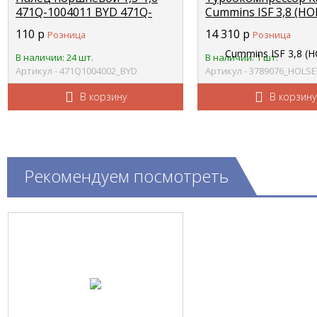
471Q-1004011 BYD 471Q-
Cummins ISF 3,8 (H
1004002
HE200W)
110
р
14 310
р
Розница
Розница
3789077/3786629/37
3789076
В наличии: 24 шт.
В наличии: 1 шт.
Артикул - 471Q1004002_BYD
Артикул - 3789076_HOLSE
В корзину
В корзину
Рекомендуем посмотреть