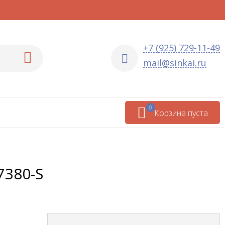
+7 (925) 729-11-49
mail@sinkai.ru
0
Корзина пуста
7380-S