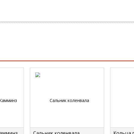
Камминз
Сальник коленвала
Кольца 