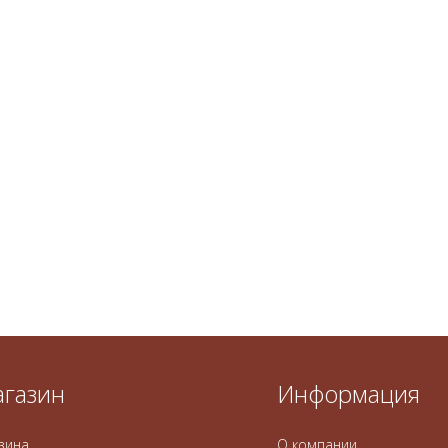
газин
Информация
зина
О компании