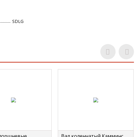
SDLG
поршневые
Вал коленчатый Камминс